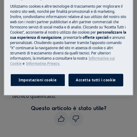
Vale per:
Utilizziamo cookies e altre tecnologie di tracciamento per migliorare il
nostro sito web, nonchè per finalità promozionali e di marketing.
Inoltre, condividiamo informazioni relative al suo utilizzo del nostro sito
Frigorifero
web con i nostri partner pubblicitari e altri partner commerciali che
Frigo-congelatore
forniscono servizi di social media e di analisi. Cliccando su “Accetta Tutti i
Cookies”, acconsente al nostro utilizzo dei cookies per
personalizzare la
Soluzione:
sua esperienza di navigazione
, presentarle
offerte speciali
e annunci
personalizzati. Chiudendo questo banner tramite l’apposito comando
“X” continuerai la navigazione del sito in assenza di cookie o altri
1. Rivolgersi a un Centro di Assistenza
strumenti di tracciamento diversi da quelli tecnici. Per ulteriori
Autorizzato.
informazioni, la invitiamo a consultare la nostra
Informativa sui
Cookie
e
Informativa Privacy.
Il messaggio di errore F8 sul display indica un
problema con il sistema di sbrinamento.
Impostazioni cookie
Accetta tutti i cookie
Si consiglia di prendere appuntamento con un
tecnico qualificato.
Questo articolo è stato utile?