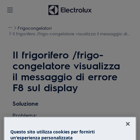
Frigocongelatori
Il frigorifero /frigo-congelatore visualizza il messaggio di
errore F8 sul display
Il frigorifero /frigo-
congelatore visualizza
il messaggio di errore
F8 sul display
Soluzione
Problema:
Messaggio di errore F8 sul display del
Questo sito utilizza cookies per fornirti
frigorifero/frigo-congelatore
un'esperienza personalizzata