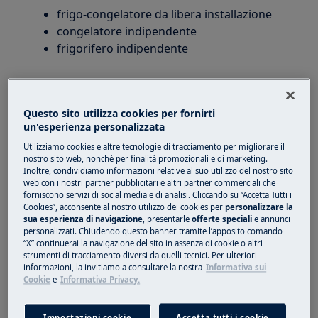
frigo-congelatore da libera installazione
congelatore indipendente
frigorifero indipendente
Soluzione
Controllare le condizioni della guarnizione
Questo sito utilizza cookies per fornirti
un'esperienza personalizzata
(guarnizione della porta) attorno alla porta
interna, se è sporca o presenta tracce di
Utilizziamo cookies e altre tecnologie di tracciamento per migliorare il
nostro sito web, nonchè per finalità promozionali e di marketing.
cibo o brina che necessitano di pulizia.
Inoltre, condividiamo informazioni relative al suo utilizzo del nostro sito
Controllare che la guarnizione
web con i nostri partner pubblicitari e altri partner commerciali che
(guarnizione della porta) non sia
forniscono servizi di social media e di analisi. Cliccando su “Accetta Tutti i
Cookies”, acconsente al nostro utilizzo dei cookies per
personalizzare la
attorcigliata o rivolta verso l'interno. In
sua esperienza di navigazione
, presentarle
offerte speciali
e annunci
questo caso, provare a riportarla nella
personalizzati. Chiudendo questo banner tramite l’apposito comando
“X” continuerai la navigazione del sito in assenza di cookie o altri
posizione originale per adattarla bene alla
strumenti di tracciamento diversi da quelli tecnici. Per ulteriori
porta
informazioni, la invitiamo a consultare la nostra
Informativa sui
Cookie
e
Informativa Privacy.
Controllare che i contenitori, i cassetti e i
ripiani siano al loro posto e reinseriti
correttamente.