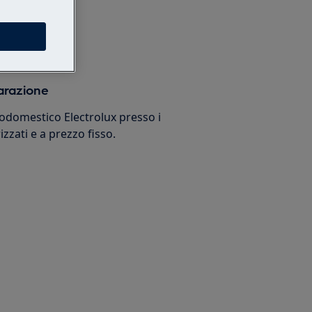
arazione
trodomestico Electrolux presso i
izzati e a prezzo fisso.