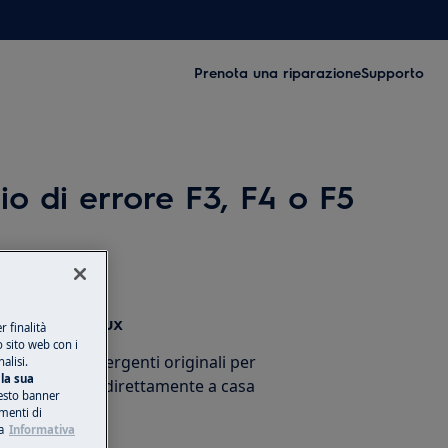
Prenota una riparazione
Supporto
gio di errore F3, F4 o F5
sori Electrolux
 finalità
o sito web con i
cessori e detergenti originali per
alisi.
la sua
stico e ricevili direttamente a casa
esto banner
umenti di
a
Informativa