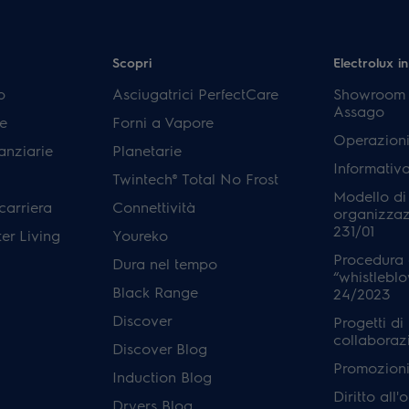
Scopri
Electrolux in
p
Asciugatrici PerfectCare
Showroom E
Assago
e
Forni a Vapore
Operazioni
anziarie
Planetarie
Informativ
Twintech® Total No Frost
Modello di
carriera
Connettività
organizzaz
231/01
er Living
Youreko
Procedura 
Dura nel tempo
“whistleblo
Black Range
24/2023
Discover
Progetti di
collaboraz
Discover Blog
Promozioni 
Induction Blog
Diritto all
Dryers Blog