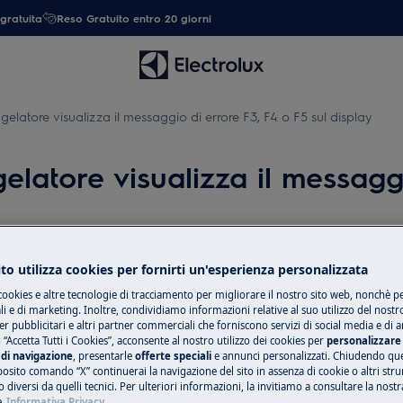
gratuita
Reso Gratuito entro 20 giorni
ongelatore visualizza il messaggio di errore F3, F4 o F5 sul display
ngelatore visualizza il messag
to utilizza cookies per fornirti un'esperienza personalizzata
Ricambi e acces
cookies e altre tecnologie di tracciamento per migliorare il nostro sito web, nonchè per
 e di marketing. Inoltre, condividiamo informazioni relative al suo utilizzo del nostr
Compra ricambi, ac
er pubblicitari e altri partner commerciali che forniscono servizi di social media e di an
 “Accetta Tutti i Cookies”, acconsente al nostro utilizzo dei cookies per
personalizzare 
 del frigorifero/frigo-congelatore
il tuo elettrodome
di navigazione
, presentarle
offerte speciali
e annunci personalizzati. Chiudendo qu
tua.
posito comando “X” continuerai la navigazione del sito in assenza di cookie o altri str
 diversi da quelli tecnici. Per ulteriori informazioni, la invitiamo a consultare la nostr
e
Informativa Privacy.