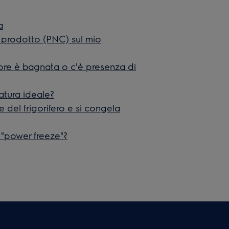
a
prodotto (PNC) sul mio
iore è bagnata o c'è presenza di
atura ideale?
 del frigorifero e si congela
 "power freeze"?