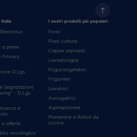
 Italia
I nostri prodotti più popolari
lectrolux
Forni
Piani cottura
 a premi
Cappe aspiranti
a Privacy
Lavastoviglie
Frigocongelatori
ione D.Lgs.
Frigoriferi
e Segnalazioni
Lavatrici
wing” - D.Lgs.
Asciugatrici
Aspirapolvere
 ricerca e
ioni
Planetarie e Robot da
cucina
e offerte
'oblio oncologico