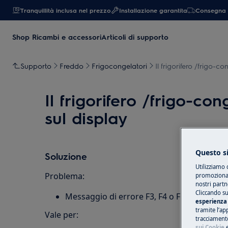
Tranquillità inclusa nel prezzo
Installazione garantita
Consegna 
Shop Ricambi e accessori
Articoli di supporto
Supporto
Freddo
Frigocongelatori
Il frigorifero /frigo-c
Il frigorifero /frigo-co
sul display
Questo si
Soluzione
Utilizziamo 
Problema:
promozionali
nostri partn
Cliccando su
Messaggio di errore F3, F4 o F5 sul display
esperienza 
tramite l’ap
Vale per:
tracciamento
sui Cookie