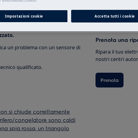
Shop online
Impostazioni cookie
Accetta tutti i cookie
zzato.
Prenota una rip
ndica un problema con un sensore di
Ripara il tuo elet
nostri centri autor
ecnico qualificato.
Prenota
 non si chiude correttamente
orifero/congelatore sono caldi
 una spia rossa, un triangolo