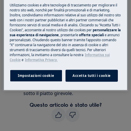
Utilizziamo cookies e altre tecnologie di tracciamento per migliorare il
forni a microonde
nostro sito web, nonchè per finalità promozionali e di marketing.
Inoltre, condividiamo informazioni relative al suo utilizzo del nostro sito
Risoluzione:
web con i nostri partner pubblicitari e altri partner commerciali che
forniscono servizi di social media e di analisi. Cliccando su “Accetta Tutti i
Verificare che il supporto del piatto
Cookies”, acconsente al nostro utilizzo dei cookies per
personalizzare la
sua esperienza di navigazione
, presentarle
offerte speciali
e annunci
girevole sia collegato correttamente
personalizzati. Chiudendo questo banner tramite l’apposito comando
all'unità.
“X” continuerai la navigazione del sito in assenza di cookie o altri
strumenti di tracciamento diversi da quelli tecnici. Per ulteriori
Controllare che il contenitore non si
informazioni, la invitiamo a consultare la nostra
Informativa sui
estenda oltre il bordo del piatto girevole.
Cookie
e
Informativa Privacy.
Controllare che il cibo non si estenda oltre
il bordo del piatto girevole impedendogli di
Impostazioni cookie
Accetta tutti i cookie
ruotare.
Controllare se non c'è niente nel vano
sotto il piatto girevole.
Questo articolo è stato utile?