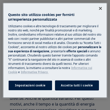
1. Assicurarsi che lo sportello sia
completamente chiuso.
Questo sito utilizza cookies per fornirti
un'esperienza personalizzata
L'apparecchio non si avvia con lo sportello
Utilizziamo cookies e altre tecnologie di tracciamento per migliorare il
aperto. Assicurarsi che nulla blocchi i fermi dello
nostro sito web, nonchè per finalità promozionali e di marketing.
sportello per garantire che l'apparecchio possa
Inoltre, condividiamo informazioni relative al suo utilizzo del nostro sito
chiudersi correttamente.
web con i nostri partner pubblicitari e altri partner commerciali che
forniscono servizi di social media e di analisi. Cliccando su “Accetta Tutti i
Cookies”, acconsente al nostro utilizzo dei cookies per
personalizzare la
Controllare se è stato premuto il pulsante
sua esperienza di navigazione
, presentarle
offerte speciali
e annunci
START.
personalizzati. Chiudendo questo banner tramite l’apposito comando
“X” continuerai la navigazione del sito in assenza di cookie o altri
strumenti di tracciamento diversi da quelli tecnici. Per ulteriori
2. Se il cibo impiega più tempo a riscaldarsi e
informazioni, la invitiamo a consultare la nostra
Informativa sui
cuocere rispetto a prima, impostare un
Cookie
e
Informativa Privacy.
tempo di cottura più lungo o una potenza più
elevata.
Impostazioni cookie
Accetta tutti i cookie
Il cibo ha forme, dimensioni e consistenze
diverse. Anche le quantità variano. Per questi
motivi, anche il tempo e la quantità di energia