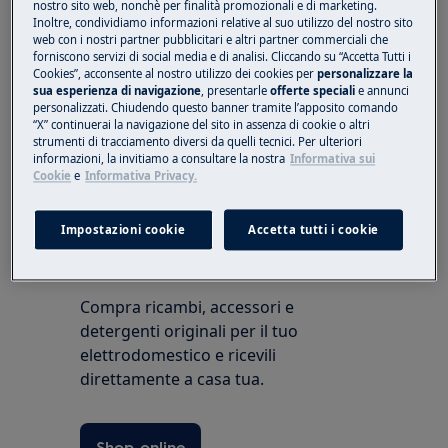
nostro sito web, nonchè per finalità promozionali e di marketing.
Se lo sportello è chiuso correttamente e
Inoltre, condividiamo informazioni relative al suo utilizzo del nostro sito
l'asciugatrice visualizza ancora il messaggio di
web con i nostri partner pubblicitari e altri partner commerciali che
forniscono servizi di social media e di analisi. Cliccando su “Accetta Tutti i
errore, contattare un centro di assistenza
Cookies”, acconsente al nostro utilizzo dei cookies per
personalizzare la
autorizzato.
sua esperienza di navigazione
, presentarle
offerte speciali
e annunci
personalizzati. Chiudendo questo banner tramite l’apposito comando
“X” continuerai la navigazione del sito in assenza di cookie o altri
strumenti di tracciamento diversi da quelli tecnici. Per ulteriori
informazioni, la invitiamo a consultare la nostra
Informativa sui
Questo articolo è stato utile?
Cookie
e
Informativa Privacy.
Impostazioni cookie
Accetta tutti i cookie
Ricambi e accessori Electrolux
Compra ricambi, accessori e
detergenti originali per il tuo
elettrodomestico e ricevili
direttamente a casa tua.
Shop online