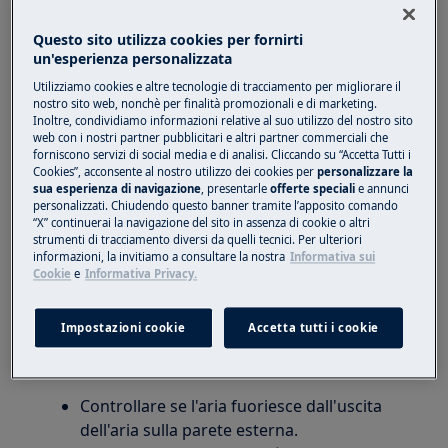
cappa, attendere 5 minuti e riaccendere
Questo sito utilizza cookies per fornirti
l'apparecchio.
un'esperienza personalizzata
Questo dovrebbe dare alla cappa il tempo
Utilizziamo cookies e altre tecnologie di tracciamento per migliorare il
nostro sito web, nonchè per finalità promozionali e di marketing.
sufficiente per raffreddarsi e ripristinare
Inoltre, condividiamo informazioni relative al suo utilizzo del nostro sito
l'apparecchio.
web con i nostri partner pubblicitari e altri partner commerciali che
forniscono servizi di social media e di analisi. Cliccando su “Accetta Tutti i
2. Ridurre il numero di pentole bollenti.
Cookies”, acconsente al nostro utilizzo dei cookies per
personalizzare la
sua esperienza di navigazione
, presentarle
offerte speciali
e annunci
personalizzati. Chiudendo questo banner tramite l’apposito comando
L'apparecchio è progettato per assorbire gli
“X” continuerai la navigazione del sito in assenza di cookie o altri
odori, non grandi quantità di vapore.
strumenti di tracciamento diversi da quelli tecnici. Per ulteriori
informazioni, la invitiamo a consultare la nostra
Informativa sui
Cookie
e
Informativa Privacy.
3. Controllare se i filtri sono puliti e sostituirli
se necessario.
Impostazioni cookie
Accetta tutti i cookie
4. Assicurarsi che l'aspirazione dalla cappa sia
sufficiente.
Controllare se l'aria fuoriesce dall'uscita
dell'aria sulla parete esterna.