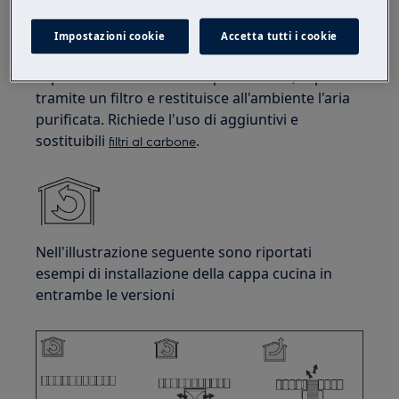
Impostazioni cookie
Accetta tutti i cookie
Versione filtrante (circuito chiuso)
- La cappa
aspira l'aria contenente vapori e odori, la pulisce
tramite un filtro e restituisce all'ambiente l'aria
purificata. Richiede l'uso di aggiuntivi e
sostituibili
.
filtri al carbone
Nell'illustrazione seguente sono riportati
esempi di installazione della cappa cucina in
entrambe le versioni