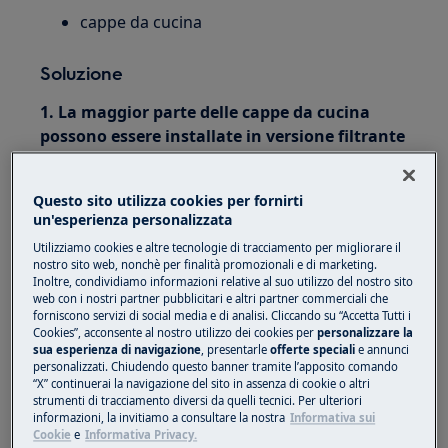
cappe da cucina
Soluzione
1. La maggior parte delle cappe da cucina
possono essere installate in versione filtrante
o aspirante.
All'inizio dovresti determinare il tipo di
Questo sito utilizza cookies per fornirti
un'esperienza personalizzata
installazione.
Utilizziamo cookies e altre tecnologie di tracciamento per migliorare il
Se possibile, consigliamo di installare una cappa
nostro sito web, nonchè per finalità promozionali e di marketing.
Inoltre, condividiamo informazioni relative al suo utilizzo del nostro sito
aspirante per una maggiore efficienza.
web con i nostri partner pubblicitari e altri partner commerciali che
forniscono servizi di social media e di analisi. Cliccando su “Accetta Tutti i
Versione aspirante (circuito aperto)
- La cappa
Cookies”, acconsente al nostro utilizzo dei cookies per
personalizzare la
aspira aria contenente vapori e odori e la
sua esperienza di navigazione
, presentarle
offerte speciali
e annunci
personalizzati. Chiudendo questo banner tramite l’apposito comando
scarica all'esterno attraverso il tubo di scarico.
“X” continuerai la navigazione del sito in assenza di cookie o altri
strumenti di tracciamento diversi da quelli tecnici. Per ulteriori
informazioni, la invitiamo a consultare la nostra
Informativa sui
Cookie
e
Informativa Privacy.