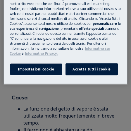
nostro sito web, nonchè per finalità promozionali e di marketing.
caldaia a vapore
Inoltre, condividiamo informazioni relative al suo utilizzo del nostro sito
web con i nostri partner pubblicitari e altri partner commerciali che
forniscono servizi di social media e di analisi. Cliccando su “Accetta Tutti i
Soluzione
Cookies”, acconsente al nostro utilizzo dei cookies per
personalizzare la
sua esperienza di navigazione
, presentarle
offerte speciali
e annunci
Posizionare il ferro in posizione
personalizzati. Chiudendo questo banner tramite l’apposito comando
orizzontale e attendere prima di utilizzare
“X” continuerai la navigazione del sito in assenza di cookie o altri
strumenti di tracciamento diversi da quelli tecnici. Per ulteriori
la funzione getto di vapore.
informazioni, la invitiamo a consultare la nostra
Informativa sui
Regola la temperatura corretta per stirare
Cookie
e
Informativa Privacy.
a vapore (fino a •••).
Mettere il ferro in posizione verticale e
Impostazioni cookie
Accetta tutti i cookie
attendere che la spia della temperatura si
spenga.
Causa
La funzione del getto di vapore è stata
utilizzata molto frequentemente in breve
tempo.
Il ferro non è abbastanza caldo.