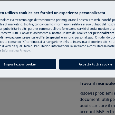
 sicurezza del manuale d'uso del
to utilizza cookies per fornirti un'esperienza personalizzata
 di riparazione o manutenzione.
cookies e altre tecnologie di tracciamento per migliorare il nostro sito web, nonchè per
Prenota una rip
 e di marketing. Inoltre, condividiamo informazioni relative al suo utilizzo del nostr
er pubblicitari e altri partner commerciali che forniscono servizi di social media e di an
 “Accetta Tutti i Cookies”, acconsente al nostro utilizzo dei cookies per
personalizzare 
Ripara il tuo elet
di navigazione
, presentarle
offerte speciali
e annunci personalizzati. Chiudendo qu
nostri centri autor
posito comando “X” continuerai la navigazione del sito in assenza di cookie o altri str
 diversi da quelli tecnici. Per ulteriori informazioni, la invitiamo a consultare la nostr
e
Informativa Privacy.
Prenota
Impostazioni cookie
Accetta tutti i cookie
manutenzione, disattivare
i corrente.
Trova il manuale
Risolvi i problemi 
documenti utili per
puoi scaricare il
account MyElectro