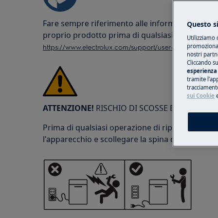
Fare sempre riferimento alle informazioni sulla
Questo si
proprio prodotto prima di qualsiasi operazione
Utilizziamo 
https://www.electrolux.com/support/user-manuals/
promozionali
nostri partn
Cliccando su
esperienza 
tramite l’ap
tracciamento
sui Cookie
ATTENZIONE!
RISCHIO DI SCOSSE ELETTRICHE
Prima di qualsiasi operazione di riparazione o 
l'apparecchio e scollegare la spina dalla presa d