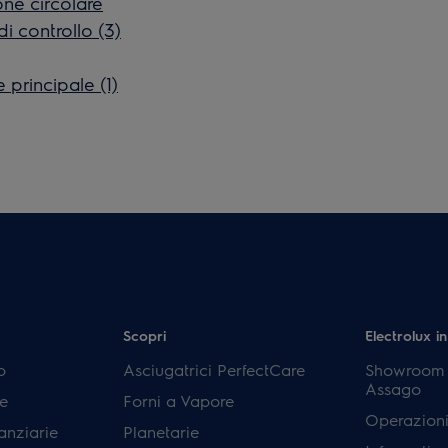
one circolare
di controllo (3)
e principale (1)
Scopri
Electrolux in
p
Asciugatrici PerfectCare
Showroom E
Assago
e
Forni a Vapore
Operazioni
anziarie
Planetarie