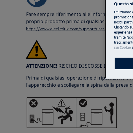
Questo si
Utilizziamo 
Fare sempre riferimento alle informazioni sulla
promozionali
proprio prodotto prima di qualsiasi operazione
nostri partn
Cliccando su
https://www.electrolux.com/support/user-manuals/
esperienza 
tramite l’ap
tracciamento
sui Cookie
ATTENZIONE!
RISCHIO DI SCOSSE ELETTRICHE
Prima di qualsiasi operazione di riparazione o 
l'apparecchio e scollegare la spina dalla presa d