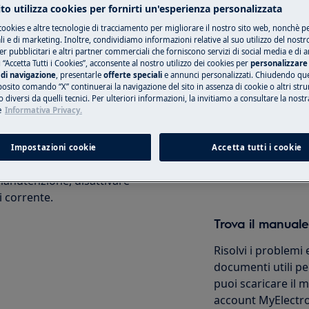
to utilizza cookies per fornirti un'esperienza personalizzata
cookies e altre tecnologie di tracciamento per migliorare il nostro sito web, nonchè per
 sicurezza del manuale d'uso del
 e di marketing. Inoltre, condividiamo informazioni relative al suo utilizzo del nostr
 di riparazione o manutenzione.
er pubblicitari e altri partner commerciali che forniscono servizi di social media e di an
Prenota una rip
 “Accetta Tutti i Cookies”, acconsente al nostro utilizzo dei cookies per
personalizzare 
di navigazione
, presentarle
offerte speciali
e annunci personalizzati. Chiudendo qu
posito comando “X” continuerai la navigazione del sito in assenza di cookie o altri str
Ripara il tuo elet
 diversi da quelli tecnici. Per ulteriori informazioni, la invitiamo a consultare la nostr
nostri centri autor
e
Informativa Privacy.
Impostazioni cookie
Accetta tutti i cookie
Prenota
manutenzione, disattivare
i corrente.
Trova il manuale
Risolvi i problemi 
documenti utili per
puoi scaricare il
account MyElectro