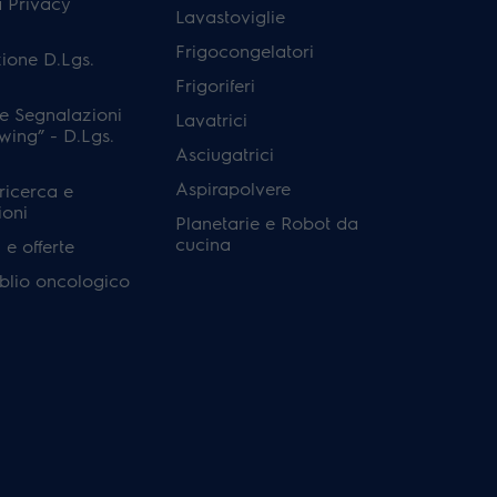
a Privacy
Lavastoviglie
Frigocongelatori
ione D.Lgs.
Frigoriferi
e Segnalazioni
Lavatrici
wing” - D.Lgs.
Asciugatrici
Aspirapolvere
 ricerca e
ioni
Planetarie e Robot da
cucina
e offerte
'oblio oncologico