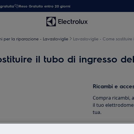
gratuita
Reso Gratuito entro 20 giorni
ni per la riparazione - Lavastoviglie
Lavastoviglie - Come sostituire 
tituire il tubo di ingresso de
Ricambi e acces
Compra ricambi, ac
il tuo elettrodome
tua.
Shop online