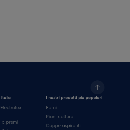
 Italia
I nostri prodotti più popolari
lectrolux
Forni
Piani cottura
 a premi
Cappe aspiranti