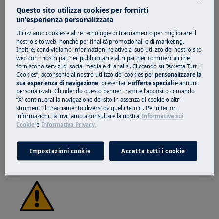
dovuti a bordi affilati.
Questo sito utilizza cookies per fornirti
un'esperienza personalizzata
Utilizziamo cookies e altre tecnologie di tracciamento per migliorare il
nostro sito web, nonchè per finalità promozionali e di marketing.
Inoltre, condividiamo informazioni relative al suo utilizzo del nostro sito
web con i nostri partner pubblicitari e altri partner commerciali che
forniscono servizi di social media e di analisi. Cliccando su “Accetta Tutti i
ATTENZIONE!
RISCHIO DI LESIONI OCULARI
Cookies”, acconsente al nostro utilizzo dei cookies per
personalizzare la
sua esperienza di navigazione
, presentarle
offerte speciali
e annunci
personalizzati. Chiudendo questo banner tramite l’apposito comando
“X” continuerai la navigazione del sito in assenza di cookie o altri
strumenti di tracciamento diversi da quelli tecnici. Per ulteriori
informazioni, la invitiamo a consultare la nostra
Informativa sui
Cookie
e
Informativa Privacy.
Indossa gli occhiali di protezione se esegui
lavori di manutenzione o riparazione che
Impostazioni cookie
Accetta tutti i cookie
coinvolgono molle.