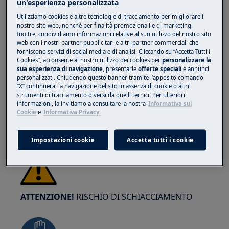
un'esperienza personalizzata
Utilizziamo cookies e altre tecnologie di tracciamento per migliorare il
nostro sito web, nonchè per finalità promozionali e di marketing.
Inoltre, condividiamo informazioni relative al suo utilizzo del nostro sito
ATTENZIONE!
RISCHIO DI LESIONI OCULARI
web con i nostri partner pubblicitari e altri partner commerciali che
forniscono servizi di social media e di analisi. Cliccando su “Accetta Tutti i
Cookies”, acconsente al nostro utilizzo dei cookies per
personalizzare la
sua esperienza di navigazione
, presentarle
offerte speciali
e annunci
personalizzati. Chiudendo questo banner tramite l’apposito comando
“X” continuerai la navigazione del sito in assenza di cookie o altri
strumenti di tracciamento diversi da quelli tecnici. Per ulteriori
informazioni, la invitiamo a consultare la nostra
Informativa sui
Indossare occhiali di protezione se si eseguono
Cookie
e
Informativa Privacy.
lavori di manutenzione o riparazione che
coinvolgono molle.
Impostazioni cookie
Accetta tutti i cookie
ATTENZIONE!
RISCHIO DI SCHIACCIAMENTO