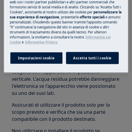
web con i nostri partner pubblicitari e altri partner commerciali che
Tenere tutte le parti piccole e l'imballaggio fuori
forniscono servizi di social media e di analisi. Cliccando su “Accetta Tutti i
dalla portata dei bambini.
Cookies”, acconsente al nostro utilizzo dei cookies per
personalizzare la
sua esperienza di navigazione
, presentarle
offerte speciali
e annunci
personalizzati. Chiudendo questo banner tramite l’apposito comando
Solo gli adulti dovrebbero usare o installare il
“X” continuerai la navigazione del sito in assenza di cookie o altri
prodotto.
strumenti di tracciamento diversi da quelli tecnici. Per ulteriori
informazioni, la invitiamo a consultare la nostra
Informativa sui
Cookie
e
Informativa Privacy.
Prima di qualsiasi operazione di manutenzione,
chiudere l'alimentazione idrica dell'apparecchio.
Svuotare sempre l'apparecchio da tutta l'acqua.
Impostazioni cookie
Accetta tutti i cookie
Qualsiasi manutenzione dovrebbe essere
eseguita con l'apparecchio in posizione
verticale. L'acqua residua potrebbe danneggiare
l'elettronica se l'apparecchio viene posizionato
su uno dei suoi lati.
Assicurati di utilizzare il prodotto solo per lo
scopo previsto e verifica che sia una parte
compatibile con il prodotto destinato.
Non utilizzare o installare il prodotto se