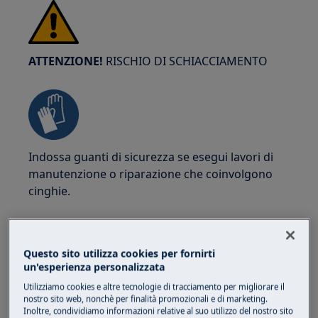
ATTENZIONE!
RISCHIO DI SCHIACCIAMENTO
Indossa guanti di sicurezza se esegui lavori di
manutenzione o riparazione che coinvolgono
cinghie.
Questo sito utilizza cookies per fornirti
un'esperienza personalizzata
ATTENZIONE!
PERICOLO DI SOFFOCAMENTO
Utilizziamo cookies e altre tecnologie di tracciamento per migliorare il
nostro sito web, nonchè per finalità promozionali e di marketing.
Inoltre, condividiamo informazioni relative al suo utilizzo del nostro sito
Parti piccole non adatte a bambini sotto i 3 anni.