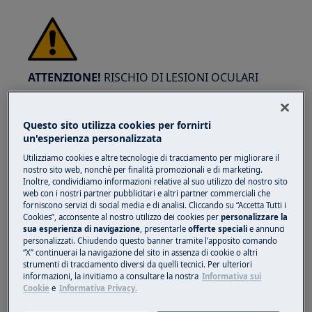
ATTENZIONE!
RISCHIO DI LESIONI OCULARI
Questo sito utilizza cookies per fornirti
un'esperienza personalizzata
Utilizziamo cookies e altre tecnologie di tracciamento per migliorare il
Indossare occhiali di protezione se si eseguono
nostro sito web, nonchè per finalità promozionali e di marketing.
Inoltre, condividiamo informazioni relative al suo utilizzo del nostro sito
lavori di manutenzione o riparazione che
web con i nostri partner pubblicitari e altri partner commerciali che
coinvolgono molle.
forniscono servizi di social media e di analisi. Cliccando su “Accetta Tutti i
Cookies”, acconsente al nostro utilizzo dei cookies per
personalizzare la
sua esperienza di navigazione
, presentarle
offerte speciali
e annunci
personalizzati. Chiudendo questo banner tramite l’apposito comando
“X” continuerai la navigazione del sito in assenza di cookie o altri
strumenti di tracciamento diversi da quelli tecnici. Per ulteriori
informazioni, la invitiamo a consultare la nostra
Informativa sui
Cookie
e
Informativa Privacy.
ATTENZIONE!
RISCHIO DI SCHIACCIAMENTO