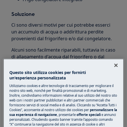
Soluzione
Ci sono diversi motivi per cui potrebbe esserci
un accumulo di acqua o addirittura perdite
provenienti dal frigorifero e/o dal congelatore.
Alcuni sono facilmente riparabili, tuttavia in caso
di allagamento d'acqua dal frigorifero o dal
congelatore ti consigliamo di contattare uno dei
nostri centri di assistenza autorizzati. Questo
Questo sito utilizza cookies per fornirti
perché un tecnico potrebbe dover rimuovere
un'esperienza personalizzata
alcune parti dell'apparecchio per cercare di
Utilizziamo cookies e altre tecnologie di tracciamento per migliorare il
risolvere il problema. Se lo fai da solo e finisci
nostro sito web, nonchè per finalità promozionali e di marketing.
Inoltre, condividiamo informazioni relative al suo utilizzo del nostro sito
per causare danni o accidentalmente acqua
web con i nostri partner pubblicitari e altri partner commerciali che
sull'impianto elettrico, non solo è pericoloso,
forniscono servizi di social media e di analisi. Cliccando su “Accetta Tutti i
Cookies”, acconsente al nostro utilizzo dei cookies per
personalizzare la
ma probabilmente annullerà la garanzia.
sua esperienza di navigazione
, presentarle
offerte speciali
e annunci
personalizzati. Chiudendo questo banner tramite l’apposito comando
Ecco alcuni suggerimenti per la risoluzione dei
“X” continuerai la navigazione del sito in assenza di cookie o altri