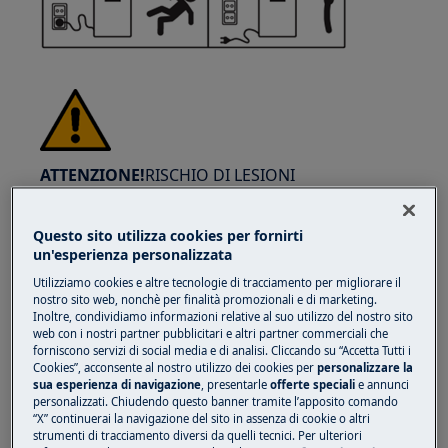
ATTENZIONE!
RISCHIO DI LESIONI
Questo sito utilizza cookies per fornirti
un'esperienza personalizzata
Utilizziamo cookies e altre tecnologie di tracciamento per migliorare il
nostro sito web, nonchè per finalità promozionali e di marketing.
Presta sempre attenzione quando sposti gli
Inoltre, condividiamo informazioni relative al suo utilizzo del nostro sito
elettrodomestici. Per gli elettrodomestici
web con i nostri partner pubblicitari e altri partner commerciali che
forniscono servizi di social media e di analisi. Cliccando su “Accetta Tutti i
pesanti è più sicuro che siano due persone a
Cookies”, acconsente al nostro utilizzo dei cookies per
personalizzare la
spostarli. Usa sempre guanti di sicurezza e
sua esperienza di navigazione
, presentarle
offerte speciali
e annunci
personalizzati. Chiudendo questo banner tramite l’apposito comando
calzature di sicurezza. Indossa i guanti di
“X” continuerai la navigazione del sito in assenza di cookie o altri
sicurezza in ogni momento per proteggerti da
strumenti di tracciamento diversi da quelli tecnici. Per ulteriori