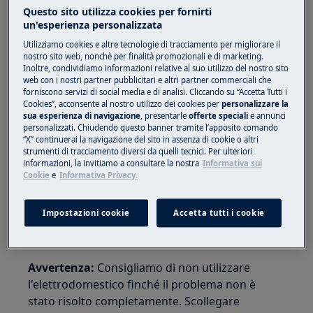
Questo sito utilizza cookies per fornirti
Piano cottura a induzione integrato
un'esperienza personalizzata
Piano cottura in vetroceramica integrato
Utilizziamo cookies e altre tecnologie di tracciamento per migliorare il
nostro sito web, nonchè per finalità promozionali e di marketing.
Soluzione:
Inoltre, condividiamo informazioni relative al suo utilizzo del nostro sito
web con i nostri partner pubblicitari e altri partner commerciali che
1. Scollegare l'apparecchiatura
forniscono servizi di social media e di analisi. Cliccando su “Accetta Tutti i
dall'alimentazione per almeno 30 secondi.
Cookies”, acconsente al nostro utilizzo dei cookies per
personalizzare la
sua esperienza di navigazione
, presentarle
offerte speciali
e annunci
personalizzati. Chiudendo questo banner tramite l’apposito comando
Ricollegarla e riaccenderla.
“X” continuerai la navigazione del sito in assenza di cookie o altri
strumenti di tracciamento diversi da quelli tecnici. Per ulteriori
2. Rivolgersi a un Centro di Assistenza
informazioni, la invitiamo a consultare la nostra
Informativa sui
Cookie
e
Informativa Privacy.
Autorizzato.
Se i consigli precedenti non risolvono il
Impostazioni cookie
Accetta tutti i cookie
problema, si consiglia di prendere
appuntamento con un tecnico qualificato.
Avvertenza:
Consigliamo di non utilizzare
l'elettrodomestico finché il problema non è
stato risolto completamente. Scollegare