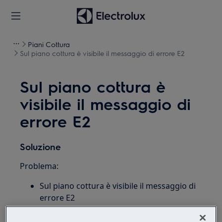
Piani Cottura
Sul piano cottura è visibile il messaggio di errore E2
Sul piano cottura è
visibile il messaggio di
errore E2
Soluzione
Problema:
Sul piano cottura è visibile il messaggio di
errore E2
Vale per: