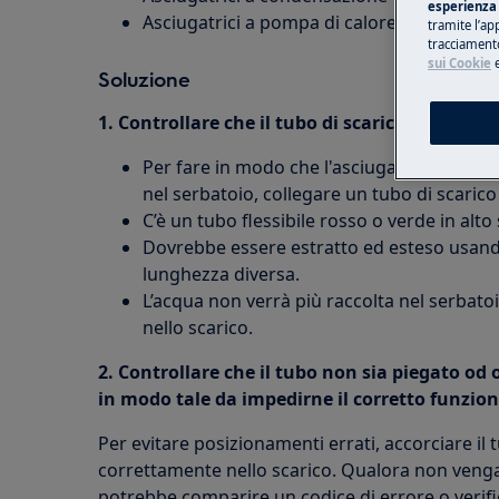
esperienza 
Asciugatrici a pompa di calore
tramite l’ap
tracciamento
sui Cookie
Soluzione
1. Controllare che il tubo di scarico sia colle
Per fare in modo che l'asciugabiancheria s
nel serbatoio, collegare un tubo di scarico
C’è un tubo flessibile rosso o verde in alto
Dovrebbe essere estratto ed esteso usando 
lunghezza diversa.
L’acqua non verrà più raccolta nel serbat
nello scarico.
2. Controllare che il tubo non sia piegato od 
in modo tale da impedirne il corretto funzion
Per evitare posizionamenti errati, accorciare il 
correttamente nello scarico. Qualora non veng
potrebbe comparire un codice di errore o verifi