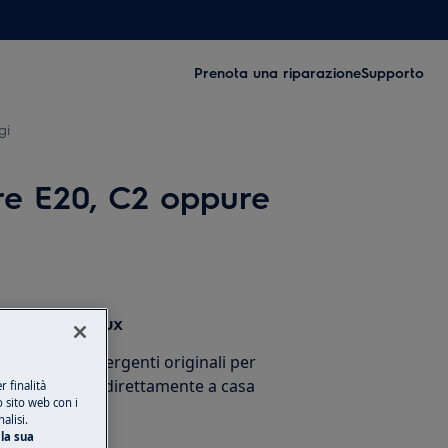
Prenota una riparazione
Supporto
gi
ore E20, C2 oppure
sori Electrolux
cessori e detergenti originali per
stico e ricevili direttamente a casa
 finalità
o sito web con i
alisi.
la sua