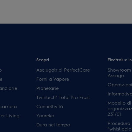
Scopri
Electrolux in
p
Asciugatrici PerfectCare
Showroom E
Assago
e
Forni a Vapore
Operazioni
anziarie
Planetarie
Informativ
Twintech® Total No Frost
Modello di
carriera
Connettività
organizzaz
231/01
er Living
Youreko
Procedura 
Dura nel tempo
“whistleblo