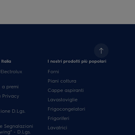
 Italia
I nostri prodotti più popolari
lectrolux
Forni
Piani cottura
 a premi
Cappe aspiranti
a Privacy
Lavastoviglie
Frigocongelatori
ione D.Lgs.
Frigoriferi
e Segnalazioni
Lavatrici
wing” - D.Lgs.