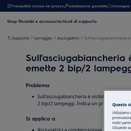
Tranquillità inclusa nel prezzo
Installazione garantita
Consegna 
Shop Ricambi e accessori
Articoli di supporto
Supporto
Lavaggio
Asciugatrici
Sull'asciugabiancheria è
Sull'asciugabiancheria 
emette 2 bip/2 lampegg
Problema
Sull'asciugabiancheria è visibile il messa
2 bip/2 lampeggi. Indica un problema di s
Questo si
Utilizziamo 
Si applica a
promozionali
nostri partn
Cliccando su
Asciugatrici a condensazione