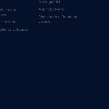
Asciugatrici
Aspirapolvere
 ricerca e
ioni
Planetarie e Robot da
cucina
e offerte
'oblio oncologico