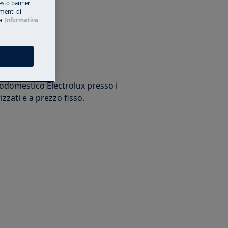
esto banner
umenti di
a
Informativa
arazione
trodomestico Electrolux presso i
izzati e a prezzo fisso.