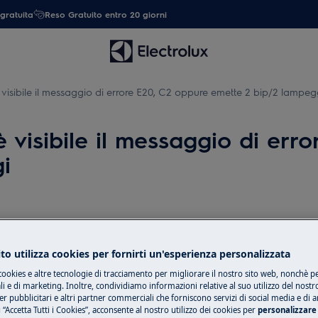
gratuita
Reso Gratuito entro 20 giorni
 visibile il messaggio di errore E20, C2 oppure emette 2 bip/2 lampeg
è visibile il messaggio di err
i
Ricambi e acces
ggio di errore E20, C2 oppure emette
carico, pompa o software.
to utilizza cookies per fornirti un'esperienza personalizzata
Compra ricambi, ac
il tuo elettrodome
cookies e altre tecnologie di tracciamento per migliorare il nostro sito web, nonchè per
 e di marketing. Inoltre, condividiamo informazioni relative al suo utilizzo del nostr
tua.
er pubblicitari e altri partner commerciali che forniscono servizi di social media e di an
 “Accetta Tutti i Cookies”, acconsente al nostro utilizzo dei cookies per
personalizzare 