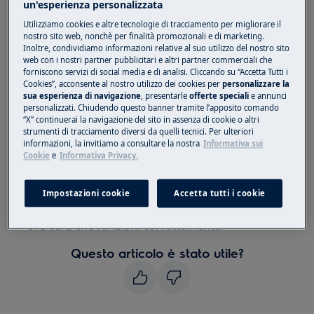
un'esperienza personalizzata
Soluzione:
Utilizziamo cookies e altre tecnologie di tracciamento per migliorare il
nostro sito web, nonchè per finalità promozionali e di marketing.
Inoltre, condividiamo informazioni relative al suo utilizzo del nostro sito
1. Rivolgersi a un Centro di Assistenza
web con i nostri partner pubblicitari e altri partner commerciali che
Autorizzato
forniscono servizi di social media e di analisi. Cliccando su “Accetta Tutti i
Cookies”, acconsente al nostro utilizzo dei cookies per
personalizzare la
Per la sostituzione della parte danneggiata, si
sua esperienza di navigazione
, presentarle
offerte speciali
e annunci
personalizzati. Chiudendo questo banner tramite l’apposito comando
consiglia di prendere appuntamento con un
“X” continuerai la navigazione del sito in assenza di cookie o altri
tecnico qualificato.
strumenti di tracciamento diversi da quelli tecnici. Per ulteriori
informazioni, la invitiamo a consultare la nostra
Informativa sui
Cookie
e
Informativa Privacy.
Avvertenza:
Consigliamo di non utilizzare
l'elettrodomestico finché il problema non è
stato risolto completamente. Scollegare
Impostazioni cookie
Accetta tutti i cookie
l'elettrodomestico e non ricollegarlo finché non
si è certi che funzioni correttamente.
Questo articolo è stato utile?