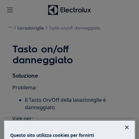
Lavastoviglie
Tasto on/off danneggiato
Tasto on/off
danneggiato
Soluzione
Problema:
Il Tasto On/Off della lavastoviglie è
danneggiato
Vale per:
Lavastoviglie integrata
Questo sito utilizza cookies per fornirti
Lavastoviglie a libera installazione