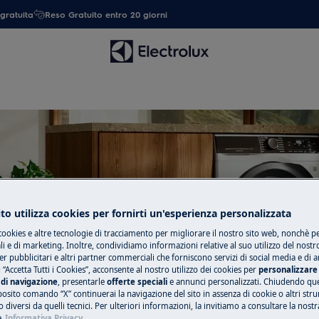
gratuita
Reso Gratuito entro 20 giorni
upporto per EcoDesign-Laund
to utilizza cookies per fornirti un'esperienza personalizzata
cookies e altre tecnologie di tracciamento per migliorare il nostro sito web, nonchè per
 e di marketing. Inoltre, condividiamo informazioni relative al suo utilizzo del nostr
er pubblicitari e altri partner commerciali che forniscono servizi di social media e di an
 “Accetta Tutti i Cookies”, acconsente al nostro utilizzo dei cookies per
personalizzare 
di navigazione
, presentarle
offerte speciali
e annunci personalizzati. Chiudendo qu
posito comando “X” continuerai la navigazione del sito in assenza di cookie o altri str
 diversi da quelli tecnici. Per ulteriori informazioni, la invitiamo a consultare la nostr
e
Informativa Privacy.