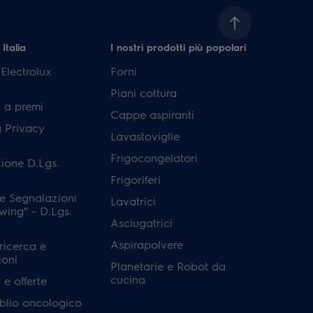
 Italia
I nostri prodotti più popolari
lectrolux
Forni
Piani cottura
 a premi
Cappe aspiranti
a Privacy
Lavastoviglie
Frigocongelatori
ione D.Lgs.
Frigoriferi
e Segnalazioni
Lavatrici
wing” - D.Lgs.
Asciugatrici
Aspirapolvere
 ricerca e
ioni
Planetarie e Robot da
cucina
e offerte
'oblio oncologico