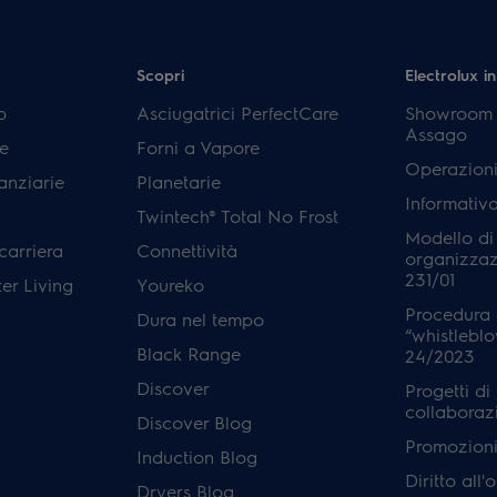
Scopri
Electrolux in
p
Asciugatrici PerfectCare
Showroom E
Assago
e
Forni a Vapore
Operazioni
anziarie
Planetarie
Informativ
Twintech® Total No Frost
Modello di
carriera
Connettività
organizzaz
231/01
er Living
Youreko
Procedura 
Dura nel tempo
“whistleblo
Black Range
24/2023
Discover
Progetti di
collaboraz
Discover Blog
Promozioni 
Induction Blog
Diritto all
Dryers Blog