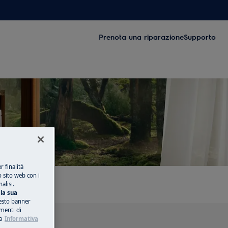
Prenota una riparazione
Supporto
ry
 finalità
o sito web con i
alisi.
la sua
esto banner
umenti di
a
Informativa