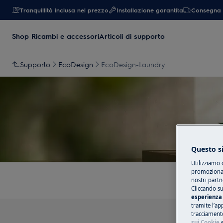
Tranquillità inclusa nel prezzo
Installazione garantita
Consegna 
Shop Ricambi e accessori
Articoli di supporto
Supporto
EcoDesign
EcoDesign-Laundry
S
Questo si
Utilizziamo 
promozionali
nostri partn
Cliccando su
esperienza 
tramite l’ap
tracciamento
sui Cookie