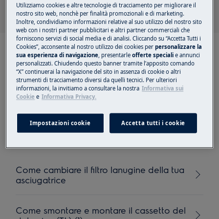
Utilizziamo cookies e altre tecnologie di tracciamento per migliorare il
nostro sito web, nonchè per finalità promozionali e di marketing.
Inoltre, condividiamo informazioni relative al suo utilizzo del nostro sito
web con i nostri partner pubblicitari e altri partner commerciali che
forniscono servizi di social media e di analisi. Cliccando su “Accetta Tutti i
Cookies”, acconsente al nostro utilizzo dei cookies per
personalizzare la
sua esperienza di navigazione
, presentarle
offerte speciali
e annunci
personalizzati. Chiudendo questo banner tramite l’apposito comando
“X” continuerai la navigazione del sito in assenza di cookie o altri
strumenti di tracciamento diversi da quelli tecnici. Per ulteriori
Articoli consigliati per
informazioni, la invitiamo a consultare la nostra
Informativa sui
Cookie
e
Informativa Privacy.
plastic peripherals such
as detergent dispensers
Impostazioni cookie
Accetta tutti i cookie
Come cambiare il filtro lanugine della tua
asciugatrice
Come smontare e montare il cassetto del