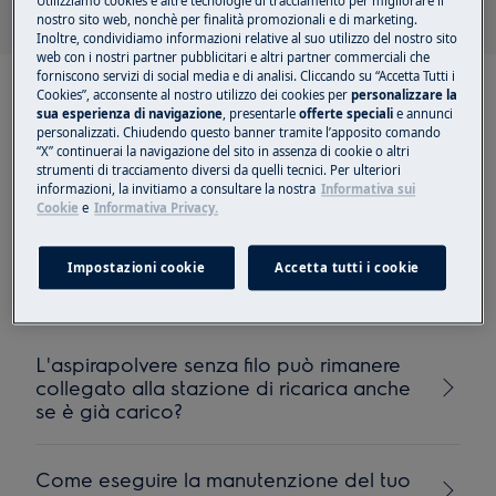
Utilizziamo cookies e altre tecnologie di tracciamento per migliorare il
nostro sito web, nonchè per finalità promozionali e di marketing.
Inoltre, condividiamo informazioni relative al suo utilizzo del nostro sito
web con i nostri partner pubblicitari e altri partner commerciali che
forniscono servizi di social media e di analisi. Cliccando su “Accetta Tutti i
Cookies”, acconsente al nostro utilizzo dei cookies per
personalizzare la
sua esperienza di navigazione
, presentarle
offerte speciali
e annunci
personalizzati. Chiudendo questo banner tramite l’apposito comando
“X” continuerai la navigazione del sito in assenza di cookie o altri
Articoli consigliati per
strumenti di tracciamento diversi da quelli tecnici. Per ulteriori
informazioni, la invitiamo a consultare la nostra
Informativa sui
Scopa elettrica e
Cookie
e
Informativa Privacy.
lavapavimenti
Impostazioni cookie
Accetta tutti i cookie
L'aspirapolvere senza filo può rimanere
collegato alla stazione di ricarica anche
se è già carico?
Come eseguire la manutenzione del tuo