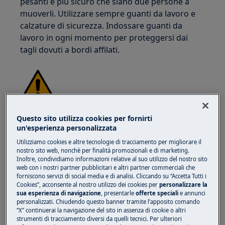
pesanti è più sicuro che siano due persone a
muoverli. Utilizzare sempre guanti da lavoro e
calzature di sicurezza. Indossare guanti da
lavoro in ogni momento per proteggersi dai
tagli dovuti a bordi affilati.
ATTENZIONE!
RISCHIO DI LESIONI OCULARI
Questo sito utilizza cookies per fornirti
un'esperienza personalizzata
Utilizziamo cookies e altre tecnologie di tracciamento per migliorare il
nostro sito web, nonchè per finalità promozionali e di marketing.
Inoltre, condividiamo informazioni relative al suo utilizzo del nostro sito
web con i nostri partner pubblicitari e altri partner commerciali che
forniscono servizi di social media e di analisi. Cliccando su “Accetta Tutti i
Indossare occhiali di protezione se si eseguono
Cookies”, acconsente al nostro utilizzo dei cookies per
personalizzare la
lavori di manutenzione o riparazione che
sua esperienza di navigazione
, presentarle
offerte speciali
e annunci
personalizzati. Chiudendo questo banner tramite l’apposito comando
coinvolgono molle.
“X” continuerai la navigazione del sito in assenza di cookie o altri
strumenti di tracciamento diversi da quelli tecnici. Per ulteriori