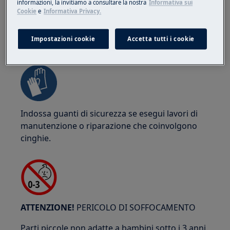
informazioni, la invitiamo a consultare la nostra
Informativa sui
Cookie
e
Informativa Privacy.
Impostazioni cookie
Accetta tutti i cookie
ATTENZIONE!
RISCHIO DI SCHIACCIAMENTO
Indossa guanti di sicurezza se esegui lavori di
manutenzione o riparazione che coinvolgono
cinghie.
ATTENZIONE!
PERICOLO DI SOFFOCAMENTO
Parti piccole non adatte a bambini sotto i 3 anni.