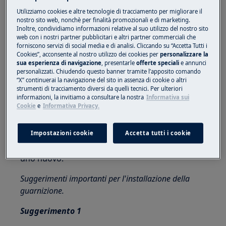
Utilizzare sempre guanti di sicurezza e calzature
Utilizziamo cookies e altre tecnologie di tracciamento per migliorare il
chiuse.
nostro sito web, nonchè per finalità promozionali e di marketing.
Inoltre, condividiamo informazioni relative al suo utilizzo del nostro sito
Si prega di notare che l'auto-riparazione o la
web con i nostri partner pubblicitari e altri partner commerciali che
forniscono servizi di social media e di analisi. Cliccando su “Accetta Tutti i
riparazione non professionale possono avere
Cookies”, acconsente al nostro utilizzo dei cookies per
personalizzare la
conseguenze sulla sicurezza se non eseguite
sua esperienza di navigazione
, presentarle
offerte speciali
e annunci
personalizzati. Chiudendo questo banner tramite l’apposito comando
correttamente
“X” continuerai la navigazione del sito in assenza di cookie o altri
strumenti di tracciamento diversi da quelli tecnici. Per ulteriori
METODI GENERALI PER LO SMONTAGGIO E
informazioni, la invitiamo a consultare la nostra
Informativa sui
L'INSTALLAZIONE DELLA GUARNIZIONE
Cookie
e
Informativa Privacy.
Passo 1
Impostazioni cookie
Accetta tutti i cookie
Estrarre la guarnizione dai 4 angoli. Installane
uno nuovo.
Suggerimenti importanti per l'installazione della
guarnizione.
Suggerimento 1