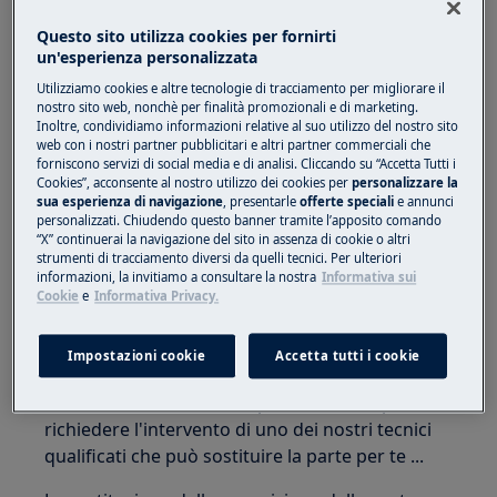
divisa o danneggiata
Questo sito utilizza cookies per fornirti
un'esperienza personalizzata
Si applica a
Utilizziamo cookies e altre tecnologie di tracciamento per migliorare il
nostro sito web, nonchè per finalità promozionali e di marketing.
Frigoriferi, congelatori e congelatori
Inoltre, condividiamo informazioni relative al suo utilizzo del nostro sito
web con i nostri partner pubblicitari e altri partner commerciali che
forniscono servizi di social media e di analisi. Cliccando su “Accetta Tutti i
Soluzione
Cookies”, acconsente al nostro utilizzo dei cookies per
personalizzare la
sua esperienza di navigazione
, presentarle
offerte speciali
e annunci
È possibile sostituire la guarnizione della porta
personalizzati. Chiudendo questo banner tramite l’apposito comando
del vostro elettrodomestico se è disponibile
“X” continuerai la navigazione del sito in assenza di cookie o altri
strumenti di tracciamento diversi da quelli tecnici. Per ulteriori
come ricambio, altrimenti potrebbe essere
informazioni, la invitiamo a consultare la nostra
Informativa sui
necessario sostituire la porta completa. Se hai i
Cookie
e
Informativa Privacy.
dettagli del tuo modello, puoi fare clic sul tuo
marchio qui sotto per verificare se è disponibile,
Impostazioni cookie
Accetta tutti i cookie
TI CONSIGLIAMO di contattare il nostro centro
di assistenza autorizzato più vicino a te, per
richiedere l'intervento di uno dei nostri tecnici
qualificati che può sostituire la parte per te ...