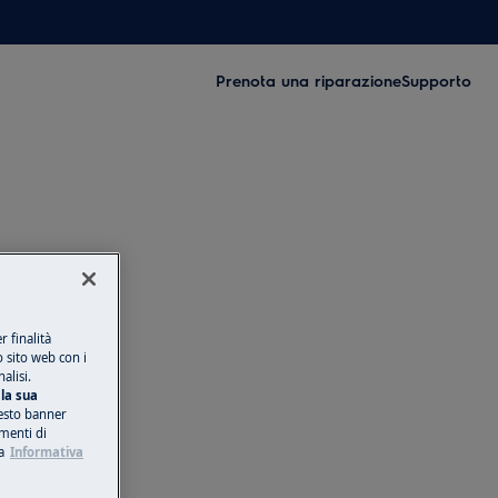
Prenota una riparazione
Supporto
 finalità
o sito web con i
alisi.
la sua
esto banner
umenti di
a
Informativa