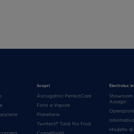
Scopri
Electrolux in
p
Asciugatrici PerfectCare
Showroom E
Assago
e
Forni a Vapore
Operazioni
anziarie
Planetarie
Informativ
Twintech® Total No Frost
Modello di
carriera
Connettività