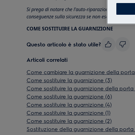
Si prega di notare che l'auto-riparazione o la ripa
conseguenze sulla sicurezza se non eseguite corret
COME SOSTITUIRE LA GUARNIZIONE
Questo articolo è stato utile?
Articoli correlati
Come cambiare la guarnizione della porta d
Come sostituire la guarnizione (3)
Come sostituire la guarnizione della porta 
Come sostituire la guarnizione (6)
Come sostituire la guarnizione (4)
Come sostituire la guarnizione (1)
Come sostituire la guarnizione (2)
Sostituzione della guarnizione della port