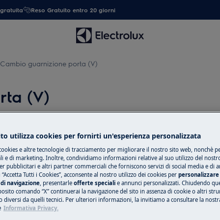
gratuita
Reso Gratuito entro 20 giorni
Cambio guarnizione porta (V)
rta (V)
to utilizza cookies per fornirti un'esperienza personalizzata
cookies e altre tecnologie di tracciamento per migliorare il nostro sito web, nonchè per
ttivare l'apparecchiatura e scollegare
 e di marketing. Inoltre, condividiamo informazioni relative al suo utilizzo del nostr
er pubblicitari e altri partner commerciali che forniscono servizi di social media e di an
 “Accetta Tutti i Cookies”, acconsente al nostro utilizzo dei cookies per
personalizzare 
chi, per apparecchi pesanti sono
di navigazione
, presentarle
offerte speciali
e annunci personalizzati. Chiudendo qu
posito comando “X” continuerai la navigazione del sito in assenza di cookie o altri str
 diversi da quelli tecnici. Per ulteriori informazioni, la invitiamo a consultare la nostr
e
Informativa Privacy.
use.