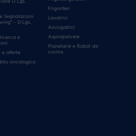
ione D.Lgs.
Frigoriferi
e Segnalazioni
Lavatrici
wing” - D.Lgs.
Asciugatrici
Aspirapolvere
 ricerca e
ioni
Planetarie e Robot da
cucina
e offerte
'oblio oncologico