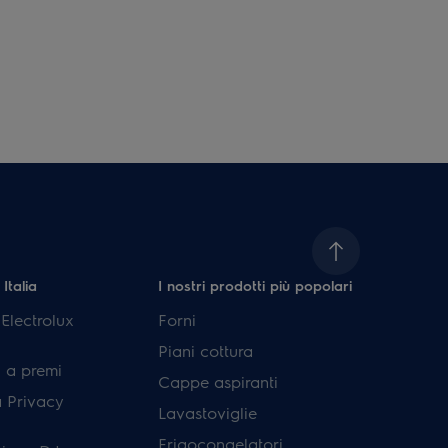
 Italia
I nostri prodotti più popolari
lectrolux
Forni
Piani cottura
 a premi
Cappe aspiranti
a Privacy
Lavastoviglie
Frigocongelatori