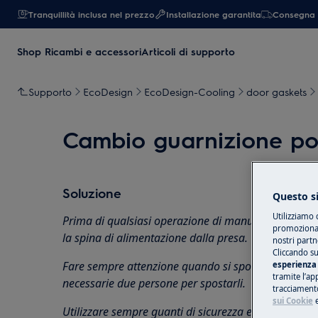
Tranquillità inclusa nel prezzo
Installazione garantita
Consegna 
Shop Ricambi e accessori
Articoli di supporto
Supporto
EcoDesign
EcoDesign-Cooling
door gaskets
Cambio guarnizione po
Soluzione
Questo si
Utilizziamo 
Prima di qualsiasi operazione di manutenzione, disa
promozionali
la spina di alimentazione dalla
presa.
nostri partn
Cliccando su
Fare sempre attenzione quando si spostano apparec
esperienza 
tramite l’ap
necessarie due persone per spostarli.
tracciamento
sui Cookie
Utilizzare sempre guanti di sicurezza e calzature chi