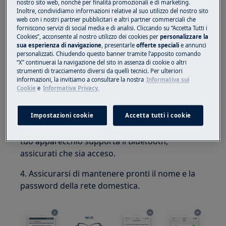
nostro sito web, nonchè per finalità promozionali e di marketing.
Inoltre, condividiamo informazioni relative al suo utilizzo del nostro sito
web con i nostri partner pubblicitari e altri partner commerciali che
forniscono servizi di social media e di analisi. Cliccando su “Accetta Tutti i
Cookies”, acconsente al nostro utilizzo dei cookies per
personalizzare la
1. Avvia l'app My Electrolux Care. Seleziona
sua esperienza di navigazione
, presentarle
offerte speciali
e annunci
Paese e lingua. Crea un account. Apri la scheda
personalizzati. Chiudendo questo banner tramite l’apposito comando
Elettrodomestici. (La scheda Elettrodomestici si
“X” continuerai la navigazione del sito in assenza di cookie o altri
strumenti di tracciamento diversi da quelli tecnici. Per ulteriori
trova nel menu in alto (Android) o nel menu in
informazioni, la invitiamo a consultare la nostra
Informativa sui
basso (iOS.))
Cookie
e
Informativa Privacy.
2. Toccare l'icona + per aggiungere un prodotto.
Impostazioni cookie
Accetta tutti i cookie
3. Scegli il tipo di prodotto da connettere. Se il
tuo apparecchio supporta il Bluetooth,
assicurati che sia acceso.
4. Assicurarsi di mantenere pronti il nome e la
password della rete domestica.