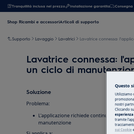
Tranquillità inclusa nel prezzo
Installazione garantita
Consegna 
Shop Ricambi e accessori
Articoli di supporto
Supporto
Lavaggio
Lavatrici
Lavatrice connessa: l'appli
Lavatrice connessa: l'a
un ciclo di manutenzio
Questo si
Soluzione
Utilizziamo 
promozionali
Problema:
nostri partn
Cliccando su
L'applicazione richiede continuamente l'es
esperienza 
tramite l’ap
manutenzione
tracciamento
sui Cookie
Si applica a: