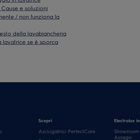
– Cause e soluzioni
amente / non funziona la
esto della lavabiancheria
 lavatrice se è sporca
Scopri
Electrolux in
p
Asciugatrici PerfectCare
Showroom E
Assago