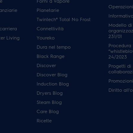
e
Forni a Vapore
Operazioni
anziarie
Planetarie
Informativ
Twintech® Total No Frost
Modello di
carriera
Connettività
organizzaz
231/01
er Living
Youreko
Procedura 
Dura nel tempo
“whistleblo
Black Range
24/2023
Discover
Progetti di
collaboraz
Discover Blog
Promozioni 
Induction Blog
Diritto all
Dryers Blog
Steam Blog
Care Blog
Ricette