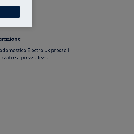
arazione
trodomestico Electrolux presso i
izzati e a prezzo fisso.