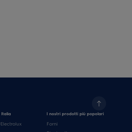
 Italia
I nostri prodotti più popolari
lectrolux
Forni