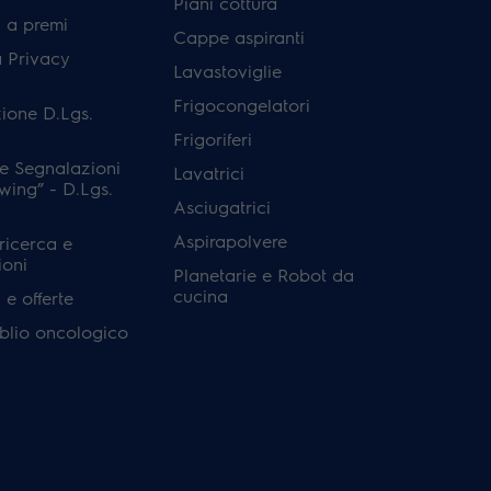
Piani cottura
 a premi
Cappe aspiranti
a Privacy
Lavastoviglie
Frigocongelatori
ione D.Lgs.
Frigoriferi
e Segnalazioni
Lavatrici
wing” - D.Lgs.
Asciugatrici
Aspirapolvere
 ricerca e
ioni
Planetarie e Robot da
cucina
e offerte
'oblio oncologico