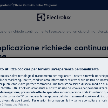
gratuita
Reso Gratuito entro 20 giorni
cazione richiede continuamente l'esecuzione di un ciclo di manutenz
pplicazione richiede continua
ne
to utilizza cookies per fornirti un'esperienza personalizzata
cookies e altre tecnologie di tracciamento per migliorare il nostro sito web, nonchè per
Ricambi e acces
 e di marketing. Inoltre, condividiamo informazioni relative al suo utilizzo del nostr
er pubblicitari e altri partner commerciali che forniscono servizi di social media e di an
Compra ricambi, ac
 “Accetta Tutti i Cookies”, acconsente al nostro utilizzo dei cookies per
personalizzare 
ecuzione di un ciclo di
il tuo elettrodome
di navigazione
, presentarle
offerte speciali
e annunci personalizzati. Chiudendo qu
posito comando “X” continuerai la navigazione del sito in assenza di cookie o altri str
tua.
 diversi da quelli tecnici. Per ulteriori informazioni, la invitiamo a consultare la nostr
e
Informativa Privacy.