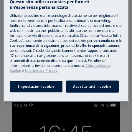
Questo sito utilizza cookies per fornirti
lavaggio della lavatrice è finito?
un'esperienza personalizzata
Utilizziamo cookies e altre tecnologie di tracciamento per migliorare il
Si applica a
nostro sito web, nonchè per finalità promozionali e di marketing.
Inoltre, condividiamo informazioni relative al suo utilizzo del nostro sito
lavatrice collegata
web con i nostri partner pubblicitari e altri partner commerciali che
forniscono servizi di social media e di analisi. Cliccando su “Accetta Tutti i
Cookies”, acconsente al nostro utilizzo dei cookies per
personalizzare la
Soluzione
sua esperienza di navigazione
, presentarle
offerte speciali
e annunci
personalizzati. Chiudendo questo banner tramite l’apposito comando
“X” continuerai la navigazione del sito in assenza di cookie o altri
1. L'app notificherà la fine del ciclo tramite Push
strumenti di tracciamento diversi da quelli tecnici. Per ulteriori
Notification (PN) *
informazioni, la invitiamo a consultare la nostra
Informativa sui
Cookie
e
Informativa Privacy.
Nelle impostazioni dell'app, puoi decidere quali
categorie di notifiche desideri ricevere,
Impostazioni cookie
Accetta tutti i cookie
abilitandole o disabilitandole singolarmente