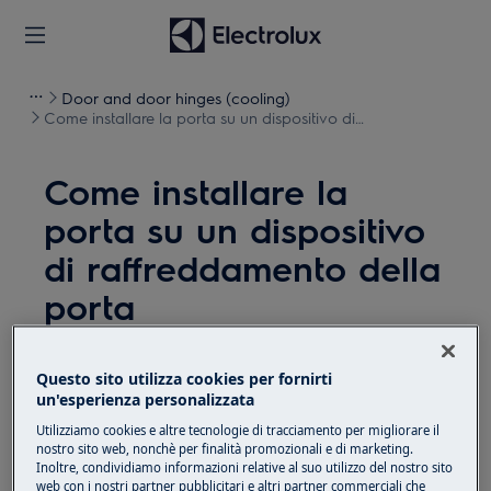
Door and door hinges (cooling)
Come installare la porta su un dispositivo di
raffreddamento della porta
Come installare la
porta su un dispositivo
di raffreddamento della
porta
Soluzione
Questo sito utilizza cookies per fornirti
un'esperienza personalizzata
Prima di qualsiasi operazione di manutenzione,
disattivare l'apparecchiatura e scollegare la spina di
Utilizziamo cookies e altre tecnologie di tracciamento per migliorare il
nostro sito web, nonchè per finalità promozionali e di marketing.
alimentazione dalla
presa.
Inoltre, condividiamo informazioni relative al suo utilizzo del nostro sito
web con i nostri partner pubblicitari e altri partner commerciali che