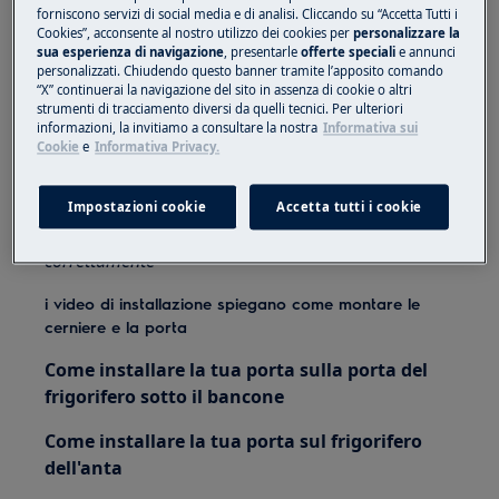
Fare sempre attenzione quando si spostano
forniscono servizi di social media e di analisi. Cliccando su “Accetta Tutti i
Cookies”, acconsente al nostro utilizzo dei cookies per
personalizzare la
apparecchi, per apparecchi pesanti sono necessarie
sua esperienza di navigazione
, presentarle
offerte speciali
e annunci
due persone per spostarli.
personalizzati. Chiudendo questo banner tramite l’apposito comando
“X” continuerai la navigazione del sito in assenza di cookie o altri
Utilizzare sempre guanti di sicurezza e calzature
strumenti di tracciamento diversi da quelli tecnici. Per ulteriori
informazioni, la invitiamo a consultare la nostra
Informativa sui
chiuse.
Cookie
e
Informativa Privacy.
Si prega di notare che l'auto-riparazione o la
riparazione non professionale possono avere
Impostazioni cookie
Accetta tutti i cookie
conseguenze sulla sicurezza se non eseguite
correttamente
i video di installazione spiegano come montare le
cerniere e la porta
Come installare la tua porta sulla porta del
frigorifero sotto il bancone
Come installare la tua porta sul frigorifero
dell'anta