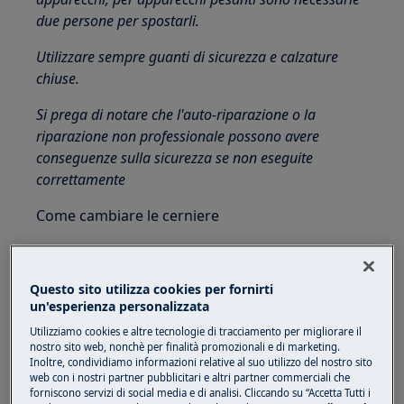
due persone per spostarli.
Utilizzare sempre guanti di sicurezza e calzature
chiuse.
Si prega di notare che l'auto-riparazione o la
riparazione non professionale possono avere
conseguenze sulla sicurezza se non eseguite
correttamente
Come cambiare le cerniere
UTENSILI:
Cacciavite a taglio 6 × 300
Questo sito utilizza cookies per fornirti
un'esperienza personalizzata
Cacciavite a croce 6 × 300
Utilizziamo cookies e altre tecnologie di tracciamento per migliorare il
nostro sito web, nonchè per finalità promozionali e di marketing.
Chiave esagonale interna da 8 mm
Inoltre, condividiamo informazioni relative al suo utilizzo del nostro sito
web con i nostri partner pubblicitari e altri partner commerciali che
forniscono servizi di social media e di analisi. Cliccando su “Accetta Tutti i