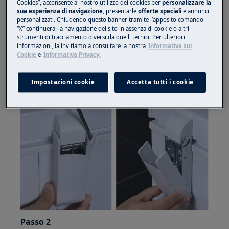
Cookies”, acconsente al nostro utilizzo dei cookies per
personalizzare la
sua esperienza di navigazione
, presentarle
offerte speciali
e annunci
personalizzati. Chiudendo questo banner tramite l’apposito comando
“X” continuerai la navigazione del sito in assenza di cookie o altri
strumenti di tracciamento diversi da quelli tecnici. Per ulteriori
informazioni, la invitiamo a consultare la nostra
Informativa sui
Passo 1
Cookie
e
Informativa Privacy.
Sollevare il lato superiore del coperchio del
cardine inferiore.
Impostazioni cookie
Accetta tutti i cookie
Passo 2