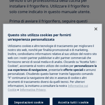
servizio o un professionista della cucina per
installare il frigorifero. Utilizzare il frigorifero
solo come indicato in questo manuale utente.
Prima di avviare il frigorifero, seguire questi
primi importanti passaggi.
Questo sito utilizza cookies per fornirti
Posizione
un'esperienza personalizzata
• Scegli un luogo vicino a una presa elettrica con
Utilizziamo cookies e altre tecnologie di tracciamento per migliorare il
nostro sito web, nonchè per finalità promozionali e di marketing.
messa a terra, non GFCI.
Non
utilizzare una
Inoltre, condividiamo informazioni relative al suo utilizzo del nostro sito
prolunga o una spina adattatore.
web con i nostri partner pubblicitari e altri partner commerciali che
forniscono servizi di social media e di analisi. Cliccando su “Accetta Tutti i
• Se possibile, posizionare il frigorifero lontano
Cookies”, acconsente al nostro utilizzo dei cookies per
personalizzare la
sua esperienza di navigazione
, presentarle
offerte speciali
e annunci
dalla luce solare diretta e lontano da fornelli,
personalizzati. Chiudendo questo banner tramite l’apposito comando
lavastoviglie o altre fonti di calore.
“X” continuerai la navigazione del sito in assenza di cookie o altri
strumenti di tracciamento diversi da quelli tecnici. Per ulteriori
informazioni, la invitiamo a consultare la nostra
Informativa sui
• Il frigorifero deve essere installato su un
Cookie
e
Informativa Privacy.
pavimento che sia in piano e abbastanza
resistente da supportare un frigorifero a pieno
Impostazioni cookie
Accetta tutti i cookie
carico.