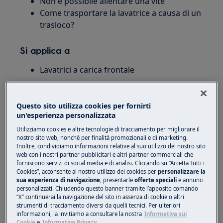
Non è possibile allentare una vite
Come trasportare la lavatrice a causa di un
trasloco?
Si applica a
Lavatrici a carica frontale
Soluzione
Questo sito utilizza cookies per fornirti
Le informazioni su come rimuovere la
un'esperienza personalizzata
sicurezza per il trasporto dalla lavatrice si
Utilizziamo cookies e altre tecnologie di tracciamento per migliorare il
trovano nelle istruzioni di montaggio.
nostro sito web, nonchè per finalità promozionali e di marketing.
Inoltre, condividiamo informazioni relative al suo utilizzo del nostro sito
Questo è incluso nel nuovo dispositivo.
web con i nostri partner pubblicitari e altri partner commerciali che
forniscono servizi di social media e di analisi. Cliccando su “Accetta Tutti i
Cookies”, acconsente al nostro utilizzo dei cookies per
personalizzare la
Il blocco per il trasporto della lavatrice è
sua esperienza di navigazione
, presentarle
offerte speciali
e annunci
composto da tre viti lunghe che si trovano
personalizzati. Chiudendo questo banner tramite l’apposito comando
sulla parete posteriore dell'apparecchio.
“X” continuerai la navigazione del sito in assenza di cookie o altri
strumenti di tracciamento diversi da quelli tecnici. Per ulteriori
informazioni, la invitiamo a consultare la nostra
Informativa sui
Figura 1: Viti per il blocco del trasporto
Cookie
e
Informativa Privacy.