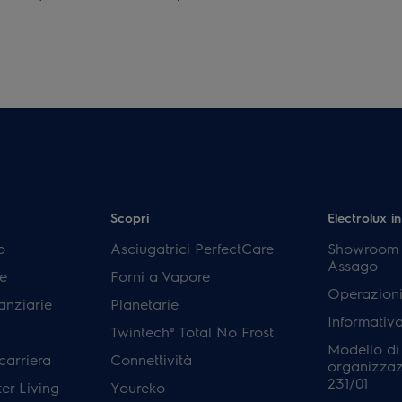
Scopri
Electrolux in
p
Asciugatrici PerfectCare
Showroom E
Assago
e
Forni a Vapore
Operazioni
anziarie
Planetarie
Informativ
Twintech® Total No Frost
Modello di
carriera
Connettività
organizzaz
231/01
er Living
Youreko