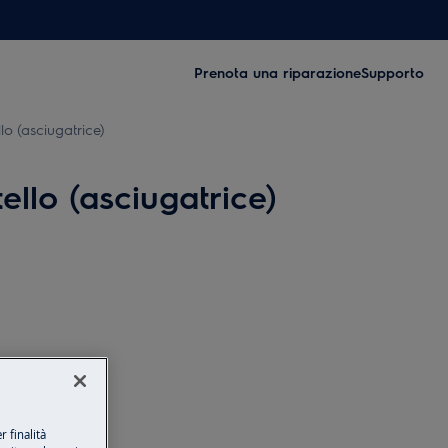
Prenota una riparazione
Supporto
o (asciugatrice)
llo (asciugatrice)
 finalità