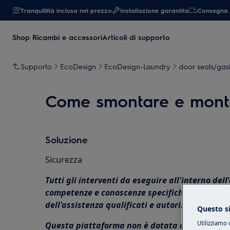
Tranquillità inclusa nel prezzo
Installazione garantita
Consegna 
Shop Ricambi e accessori
Articoli di supporto
Supporto
EcoDesign
EcoDesign-Laundry
door seals/gask
Come smontare e montar
Soluzione
Sicurezza
Tutti gli interventi da eseguire all'interno del
competenze e conoscenze specifiche e possono e
dell'assistenza qualificati e autorizzati
Questo si
Utilizziamo 
Questa piattaforma non è dotata di interrutt