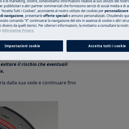
 e di marketing. Inoltre, condividiamo informazioni relative al suo utilizzo del nostr
er pubblicitari e altri partner commerciali che forniscono servizi di social media e di an
are la spina dalla presa per
 “Accetta Tutti i Cookies”, acconsente al nostro utilizzo dei cookies per
personalizzare 
di navigazione
, presentarle
offerte speciali
e annunci personalizzati. Chiudendo qu
posito comando “X” continuerai la navigazione del sito in assenza di cookie o altri str
 diversi da quelli tecnici. Per ulteriori informazioni, la invitiamo a consultare la nostr
bbero causare lesioni, indossare
e
Informativa Privacy.
utela.
a prima di appoggiarlo su un lato.
Impostazioni cookie
Accetta tutti i cookie
un fianco per manutenzione o per
evitare il rischio che eventuali
e.
rla dalla sua sede e continuare fino