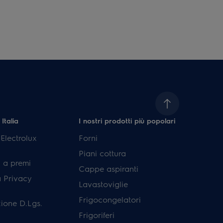
 Italia
I nostri prodotti più popolari
lectrolux
Forni
Piani cottura
 a premi
Cappe aspiranti
a Privacy
Lavastoviglie
Frigocongelatori
ione D.Lgs.
Frigoriferi