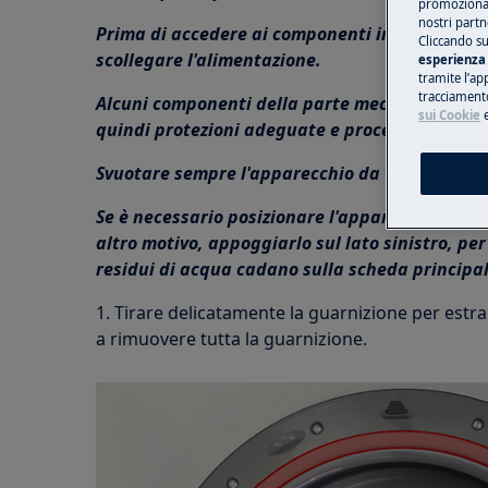
promozionali
nostri partn
Prima di accedere ai componenti interni, stacc
Cliccando su
scollegare l'alimentazione.
esperienza 
tramite l’ap
tracciamento
Alcuni componenti della parte meccanica potre
sui Cookie
quindi protezioni adeguate e procedere con ca
Svuotare sempre l'apparecchio da tutta l'acqu
Se è necessario posizionare l'apparecchio su 
altro motivo, appoggiarlo sul lato sinistro, per 
residui di acqua cadano sulla scheda principal
1. Tirare delicatamente la guarnizione per estra
a rimuovere tutta la guarnizione.