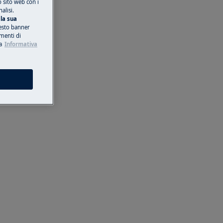
o sito web con i
alisi.
la sua
esto banner
umenti di
a
Informativa