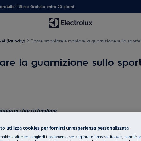
gratuita
Reso Gratuito entro 20 giorni
et (laundry)
Come smontare e montare la guarnizione sullo sportell
e la guarnizione sullo sporte
l'apparecchio richiedono
ssere eseguiti solo da tecnici
to utilizza cookies per fornirti un'esperienza personalizzata
cookies e altre tecnologie di tracciamento per migliorare il nostro sito web, nonchè per
ore ON/OFF.