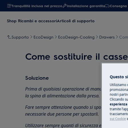
Tranquillità inclusa nel prezzo
Installazione garantita
Consegna 
Shop Ricambi e accessori
Articoli di supporto
Supporto
EcoDesign
EcoDesign-Cooling
Drawers
Come 
Come sostituire il casse
Questo si
Soluzione
Utilizziamo 
Prima di qualsiasi operazione di manutenzione, disa
promozionali
nostri partn
la spina di alimentazione dalla presa.
Cliccando su
esperienza 
Fare sempre attenzione quando si spostano apparec
tramite l’ap
necessarie due persone per spostarli.
tracciamento
sui Cookie
Utilizzare sempre guanti di sicurezza e calzature chi