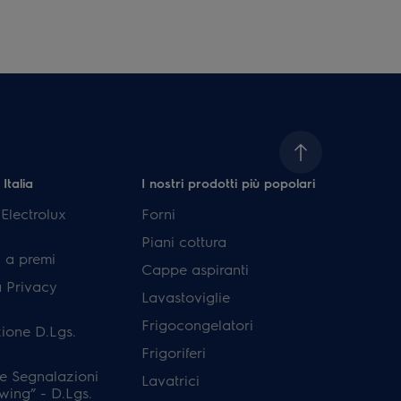
 Italia
I nostri prodotti più popolari
lectrolux
Forni
Piani cottura
 a premi
Cappe aspiranti
a Privacy
Lavastoviglie
Frigocongelatori
ione D.Lgs.
Frigoriferi
e Segnalazioni
Lavatrici
wing” - D.Lgs.