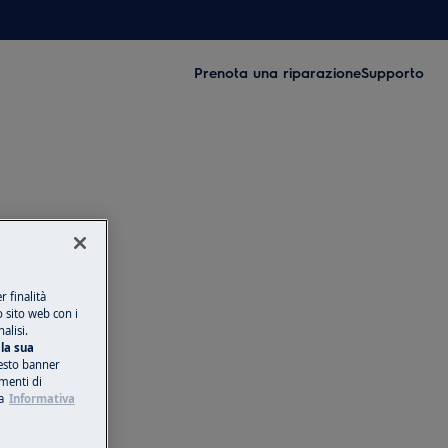
Prenota una riparazione
Supporto
 finalità
o sito web con i
alisi.
la sua
esto banner
umenti di
a
Informativa