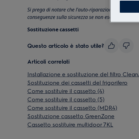
Si prega di notare che l'auto-riparazione o la ripa
conseguenze sulla sicurezza se non eseguite corret
Sostituzione cassetti
Questo articolo è stato utile?
Articoli correlati
Installazione e sostituzione del filtro Clean
Sostituzione dei cassetti del frigorifero
Come sostituire il cassetto (4)
Come sostituire il cassetto (5)
Come sostituire il cassetto (MDR4)
Sostituzione cassetto GreenZone
Cassetto sostituire multidoor 7KL