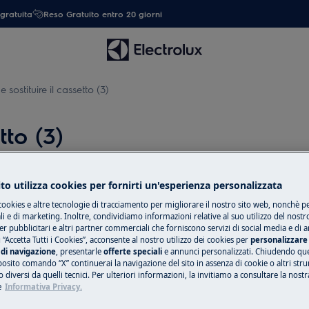
gratuita
Reso Gratuito entro 20 giorni
sostituire il cassetto (3)
tto (3)
to utilizza cookies per fornirti un'esperienza personalizzata
cookies e altre tecnologie di tracciamento per migliorare il nostro sito web, nonchè per
ttivare l'apparecchiatura e scollegare
 e di marketing. Inoltre, condividiamo informazioni relative al suo utilizzo del nostr
er pubblicitari e altri partner commerciali che forniscono servizi di social media e di an
 “Accetta Tutti i Cookies”, acconsente al nostro utilizzo dei cookies per
personalizzare 
di navigazione
, presentarle
offerte speciali
e annunci personalizzati. Chiudendo qu
chi, per apparecchi pesanti sono
posito comando “X” continuerai la navigazione del sito in assenza di cookie o altri str
 diversi da quelli tecnici. Per ulteriori informazioni, la invitiamo a consultare la nostr
e
Informativa Privacy.
use.