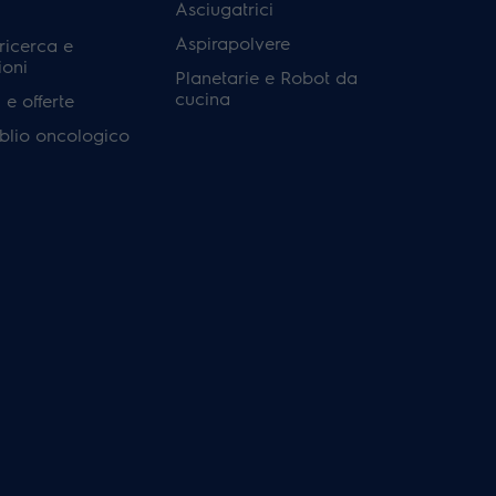
Asciugatrici
Aspirapolvere
 ricerca e
ioni
Planetarie e Robot da
cucina
e offerte
'oblio oncologico