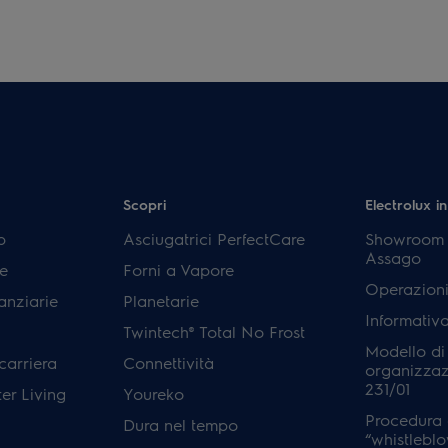
Scopri
Electrolux in
p
Asciugatrici PerfectCare
Showroom E
Assago
e
Forni a Vapore
Operazioni
anziarie
Planetarie
Informativ
Twintech® Total No Frost
Modello di
carriera
Connettività
organizzaz
231/01
er Living
Youreko
Procedura 
Dura nel tempo
“whistleblo