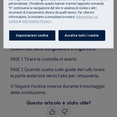
Utilizzare sempre guanti di sicurezza e calzature
personalizzati. Chiudendo questo banner tramite l’apposito comando
chiuse.
“X” continuerai la navigazione del sito in assenza di cookie o altri
strumenti di tracciamento diversi da quelli tecnici. Per ulteriori
informazioni, la invitiamo a consultare la nostra
Informativa sui
Si prega di notare che l'auto-riparazione o la
Cookie
e
Informativa Privacy.
riparazione non professionale possono avere
conseguenze sulla sicurezza se non eseguite
Impostazioni cookie
Accetta tutti i cookie
correttamente
Cestini del vano congelatore e frigorifero
FASE 1 Tirare la custodia in avanti.
FASE 2 Quando scatta sulle guide dei rulli, tirare
la parte anteriore verso l'alto per rimuoverla.
※ Seguire l'ordine inverso durante il montaggio
della sostituzione.
Questo articolo è stato utile?