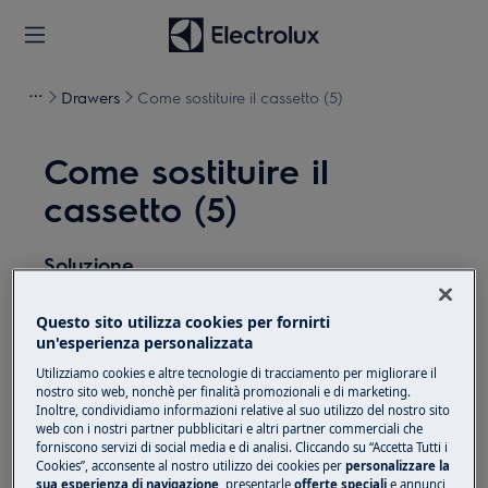
Drawers
Come sostituire il cassetto (5)
Come sostituire il
cassetto (5)
Soluzione
Prima di qualsiasi operazione di manutenzione,
Questo sito utilizza cookies per fornirti
disattivare l'apparecchiatura e scollegare la spina di
un'esperienza personalizzata
alimentazione dalla presa.
Utilizziamo cookies e altre tecnologie di tracciamento per migliorare il
nostro sito web, nonchè per finalità promozionali e di marketing.
Fare sempre attenzione quando si spostano
Inoltre, condividiamo informazioni relative al suo utilizzo del nostro sito
apparecchi, per apparecchi pesanti sono necessarie
web con i nostri partner pubblicitari e altri partner commerciali che
forniscono servizi di social media e di analisi. Cliccando su “Accetta Tutti i
due persone per spostarli.
Cookies”, acconsente al nostro utilizzo dei cookies per
personalizzare la
sua esperienza di navigazione
, presentarle
offerte speciali
e annunci