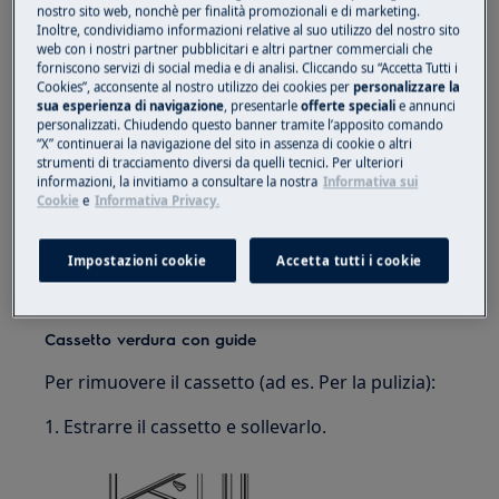
nostro sito web, nonchè per finalità promozionali e di marketing.
Inoltre, condividiamo informazioni relative al suo utilizzo del nostro sito
web con i nostri partner pubblicitari e altri partner commerciali che
forniscono servizi di social media e di analisi. Cliccando su “Accetta Tutti i
Cookies”, acconsente al nostro utilizzo dei cookies per
personalizzare la
sua esperienza di navigazione
, presentarle
offerte speciali
e annunci
personalizzati. Chiudendo questo banner tramite l’apposito comando
“X” continuerai la navigazione del sito in assenza di cookie o altri
strumenti di tracciamento diversi da quelli tecnici. Per ulteriori
informazioni, la invitiamo a consultare la nostra
Informativa sui
Cookie
e
Informativa Privacy.
Impostazioni cookie
Accetta tutti i cookie
Per inserire il cassetto in uno scomparto,
seguire i passaggi precedenti in ordine inverso.
Cassetto verdura con guide
Per rimuovere il cassetto (ad es. Per la pulizia):
1. Estrarre il cassetto e sollevarlo.