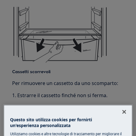
Cassetti scorrevoli
Per rimuovere un cassetto da uno scomparto:
1. Estrarre il cassetto finché non si ferma.
2. Una volta raggiunta la fine delle guide,
sollevare leggermente la parte anteriore del
Questo sito utilizza cookies per fornirti
cassetto e rimuoverlo dall'apparecchio.
un'esperienza personalizzata
Utilizziamo cookies e altre tecnologie di tracciamento per migliorare il