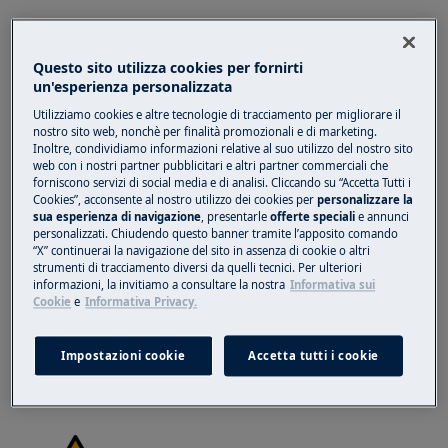
Questo sito utilizza cookies per fornirti
un'esperienza personalizzata
ATTENZIONE!
RISCHIO DI INFORTUNIO
Utilizziamo cookies e altre tecnologie di tracciamento per migliorare il
nostro sito web, nonchè per finalità promozionali e di marketing.
Inoltre, condividiamo informazioni relative al suo utilizzo del nostro sito
web con i nostri partner pubblicitari e altri partner commerciali che
forniscono servizi di social media e di analisi. Cliccando su “Accetta Tutti i
Cookies”, acconsente al nostro utilizzo dei cookies per
personalizzare la
sua esperienza di navigazione
, presentarle
offerte speciali
e annunci
personalizzati. Chiudendo questo banner tramite l’apposito comando
Prestare sempre attenzione quando si spostano
“X” continuerai la navigazione del sito in assenza di cookie o altri
strumenti di tracciamento diversi da quelli tecnici. Per ulteriori
gli elettrodomestici. Per gli apparecchi pesanti è
informazioni, la invitiamo a consultare la nostra
Informativa sui
più sicuro che siano due persone a muoverli.
Cookie
e
Informativa Privacy.
Utilizzare sempre guanti da lavoro e calzature di
sicurezza. Indossare guanti da lavoro in ogni
Impostazioni cookie
Accetta tutti i cookie
momento per proteggersi dai tagli dovuti agli
spigoli vivi.