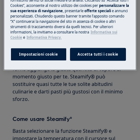
succulenti.
forniscono servizi di social media e di analisi. Cliccando su “Accetta Tutti i
Cookies”, acconsente al nostro utilizzo dei cookies per
personalizzare la
sua esperienza di navigazione
, presentarle
offerte speciali
e annunci
Steamify® è una funzione che rende la cottura a
personalizzati. Chiudendo questo banner tramite l’apposito comando
“X” continuerai la navigazione del sito in assenza di cookie o altri
vapore più facile di quanto tu possa
strumenti di tracciamento diversi da quelli tecnici. Per ulteriori
immaginare. Grazie a Steamify® non è
informazioni, la invitiamo a consultare la nostra
Informativa sui
Cookie
e
Informativa Privacy.
necessario cambiare il modo in cui cucini se sei
abituato a cucinare con aria calda o calore
superiore e inferiore. Non hai bisogno di capire
Impostazioni cookie
Accetta tutti i cookie
come e quando aggiungere il vapore, il tuo
forno aggiunge la giusta quantità di vapore al
momento giusto per te. Steamify® può
sostituire quasi tutte le tue solite abitudini
culinarie e darti pasti più gustosi con il minimo
sforzo.
Come usare Steamify®
Basta selezionare la funzione Steamify® e
impostare la temperatura con il cursore sul