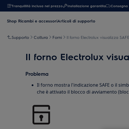
Tranquillità inclusa nel prezzo
Installazione garantita
Consegna 
Shop Ricambi e accessori
Articoli di supporto
Supporto
Cottura
Forni
Il forno Electrolux visualizza SAFE
Il forno Electrolux visu
Problema
Il forno mostra l'indicazione SAFE o il simb
che è attivato il blocco di avviamento (blo