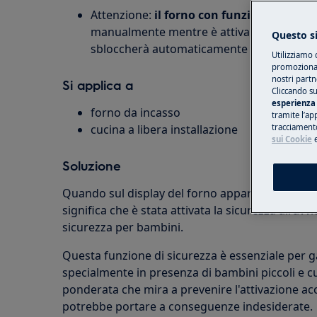
Attenzione:
il forno con funzione piroliti
manualmente mentre è attiva la modalità di
Questo si
sbloccherà automaticamente al termine 
Utilizziamo 
promozionali
nostri partn
Si applica a
Cliccando su
esperienza 
forno da incasso
tramite l’ap
cucina a libera installazione
tracciamento
sui Cookie
Soluzione
Quando sul display del forno appare l'indicazion
significa che è stata attivata la sicurezza all'av
sicurezza per bambini.
Questa funzione di sicurezza è essenziale per ga
specialmente in presenza di bambini piccoli e c
ponderata che mira a prevenire l'attivazione acc
potrebbe portare a conseguenze indesiderate.