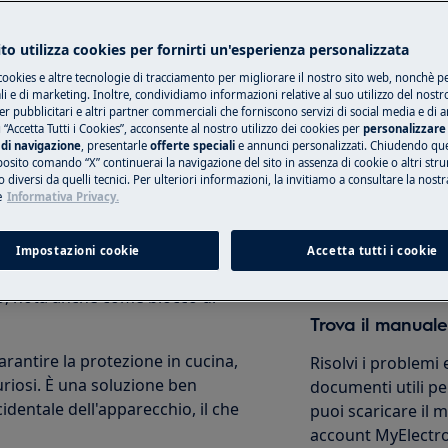
ca
non può essere sbloccato
 pulizia automatica. Il forno si
to utilizza cookies per fornirti un'esperienza personalizzata
del programma.
cookies e altre tecnologie di tracciamento per migliorare il nostro sito web, nonchè per
Prenota una rip
 e di marketing. Inoltre, condividiamo informazioni relative al suo utilizzo del nostr
er pubblicitari e altri partner commerciali che forniscono servizi di social media e di an
 “Accetta Tutti i Cookies”, acconsente al nostro utilizzo dei cookies per
personalizzare 
Ripara il tuo elet
di navigazione
, presentarle
offerte speciali
e annunci personalizzati. Chiudendo qu
nostri centri autor
posito comando “X” continuerai la navigazione del sito in assenza di cookie o altri str
 diversi da quelli tecnici. Per ulteriori informazioni, la invitiamo a consultare la nostr
e
Informativa Privacy.
Prenota
Impostazioni cookie
Accetta tutti i cookie
e SAFE o il simbolo di un lucchetto,
vio, nota anche come blocco di
Trova il manuale
rantire la protezione in cucina,
Risolvi i problemi 
uriosi. È una soluzione ben
documenti utili per
identale dell'apparecchio, il che
puoi scaricare il
account MyElectro