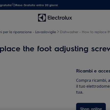
gratuita
Reso Gratuito entro 20 giorni
ni per la riparazione - Lavastoviglie
Dishwasher - How to replace th
place the foot adjusting scre
Ricambi e acces
Compra ricambi, ac
il tuo elettrodome
tua.
Shop online