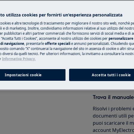
 sicurezza del manuale d'uso del
to utilizza cookies per fornirti un'esperienza personalizzata
 di riparazione o manutenzione.
cookies e altre tecnologie di tracciamento per migliorare il nostro sito web, nonchè per
Prenota una rip
 e di marketing. Inoltre, condividiamo informazioni relative al suo utilizzo del nostr
er pubblicitari e altri partner commerciali che forniscono servizi di social media e di an
 “Accetta Tutti i Cookies”, acconsente al nostro utilizzo dei cookies per
personalizzare 
Ripara il tuo elet
di navigazione
, presentarle
offerte speciali
e annunci personalizzati. Chiudendo qu
nostri centri autor
posito comando “X” continuerai la navigazione del sito in assenza di cookie o altri str
 diversi da quelli tecnici. Per ulteriori informazioni, la invitiamo a consultare la nostr
e
Informativa Privacy.
Prenota
Impostazioni cookie
Accetta tutti i cookie
manutenzione, disattivare
i corrente.
Trova il manuale
Risolvi i problemi 
documenti utili per
puoi scaricare il
account MyElectro