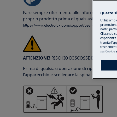
Fare sempre riferimento alle informazioni sulla
Questo si
proprio prodotto prima di qualsiasi operazione
Utilizziamo 
https://www.electrolux.com/support/user-manuals/
promozionali
nostri partn
Cliccando su
esperienza 
tramite l’ap
tracciamento
sui Cookie
ATTENZIONE!
RISCHIO DI SCOSSE ELETTRICHE
Prima di qualsiasi operazione di riparazione o 
l'apparecchio e scollegare la spina dalla presa d