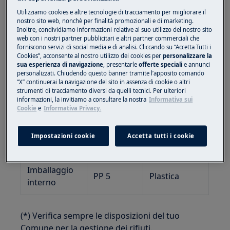
Codice
Utilizziamo cookies e altre tecnologie di tracciamento per migliorare il
Materiale
Indicazioni
nostro sito web, nonchè per finalità promozionali e di marketing.
Tipologia di
Inoltre, condividiamo informazioni relative al suo utilizzo del nostro sito
(da
per la
imballaggio
web con i nostri partner pubblicitari e altri partner commerciali che
Decisione
Raccolta (*)
forniscono servizi di social media e di analisi. Cliccando su “Accetta Tutti i
97/129/CE)
Cookies”, acconsente al nostro utilizzo dei cookies per
personalizzare la
sua esperienza di navigazione
, presentarle
offerte speciali
e annunci
personalizzati. Chiudendo questo banner tramite l’apposito comando
Imballo
“X” continuerai la navigazione del sito in assenza di cookie o altri
strumenti di tracciamento diversi da quelli tecnici. Per ulteriori
esterno
PAP 20
Carta
informazioni, la invitiamo a consultare la nostra
Informativa sui
prodotto (**)
Cookie
e
Informativa Privacy.
Imballo
Impostazioni cookie
Accetta tutti i cookie
PAP 21
Carta
esterno
Imballaggio
PP 5
Plastica
interno
(*) Verifica sempre le disposizioni del tuo
Comune per la gestione dei rifiuti.