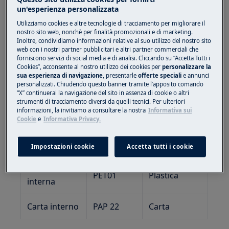
Codice
un'esperienza personalizzata
Materiale
Indicazioni
Utilizziamo cookies e altre tecnologie di tracciamento per migliorare il
Tipologia di
(da
per la
nostro sito web, nonchè per finalità promozionali e di marketing.
imballaggio
Inoltre, condividiamo informazioni relative al suo utilizzo del nostro sito
Decisione
Raccolta (*)
web con i nostri partner pubblicitari e altri partner commerciali che
97/129/CE)
forniscono servizi di social media e di analisi. Cliccando su “Accetta Tutti i
Cookies”, acconsente al nostro utilizzo dei cookies per
personalizzare la
sua esperienza di navigazione
, presentarle
offerte speciali
e annunci
Imballo
personalizzati. Chiudendo questo banner tramite l’apposito comando
esterno
PAP 20
Carta
“X” continuerai la navigazione del sito in assenza di cookie o altri
strumenti di tracciamento diversi da quelli tecnici. Per ulteriori
prodotto (**)
informazioni, la invitiamo a consultare la nostra
Informativa sui
Cookie
e
Informativa Privacy.
Imballo
PAP 20
Carta
esterno
Impostazioni cookie
Accetta tutti i cookie
Bustina
PET01
Plastica
interna
Carta interno
PAP 22
Carta