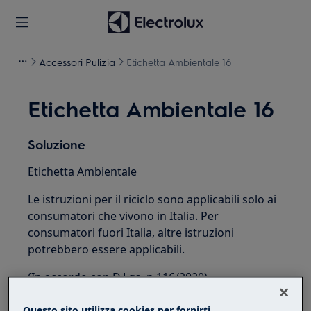
Accessori Pulizia
Etichetta Ambientale 16
Etichetta Ambientale 16
Soluzione
Etichetta Ambientale
Le istruzioni per il riciclo sono applicabili solo ai
consumatori che vivono in Italia. Per
consumatori fuori Italia, altre istruzioni
potrebbero essere applicabili.
(In accordo con D.Lgs. n.116/2020)
Questo sito utilizza cookies per fornirti