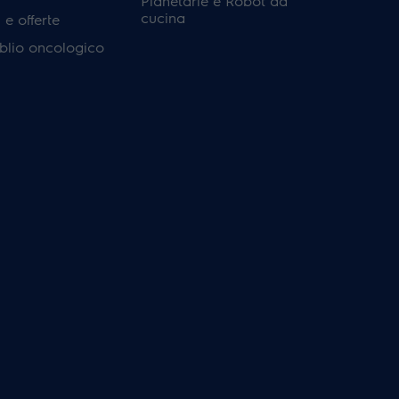
Planetarie e Robot da
cucina
e offerte
'oblio oncologico