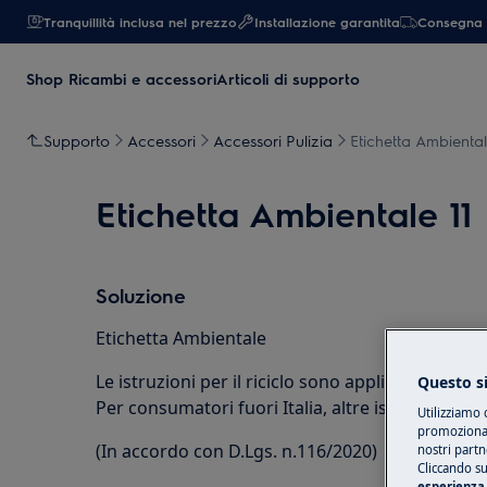
Tranquillità inclusa nel prezzo
Installazione garantita
Consegna 
Shop Ricambi e accessori
Articoli di supporto
Supporto
Accessori
Accessori Pulizia
Etichetta Ambiental
Etichetta Ambientale 11
Soluzione
Etichetta Ambientale
Le istruzioni per il riciclo sono applicabili solo 
Questo si
Per consumatori fuori Italia, altre istruzioni po
Utilizziamo 
promozionali
(In accordo con D.Lgs. n.116/2020)
nostri partn
Cliccando su
esperienza 