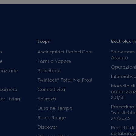
Scopri
Electrolux in
p
Asciugatrici PerfectCare
Showroom E
Assago
e
Forni a Vapore
Operazioni
anziarie
Planetarie
Informativ
Twintech® Total No Frost
Modello di
carriera
Connettività
organizzaz
231/01
er Living
Youreko
Procedura 
Dura nel tempo
“whistleblo
Black Range
24/2023
Discover
Progetti di
collaboraz