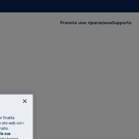
Prenota una riparazione
Supporto
 finalità
o sito web con i
alisi.
la sua
esto banner