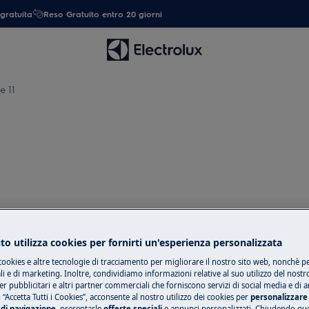
gratuita
Reso Gratuito entro 20 giorni
e 11
ai consumatori che vivono in Italia.
to utilizza cookies per fornirti un'esperienza personalizzata
trebbero essere applicabili.
cookies e altre tecnologie di tracciamento per migliorare il nostro sito web, nonchè per
 e di marketing. Inoltre, condividiamo informazioni relative al suo utilizzo del nostr
er pubblicitari e altri partner commerciali che forniscono servizi di social media e di an
 “Accetta Tutti i Cookies”, acconsente al nostro utilizzo dei cookies per
personalizzare 
di navigazione
, presentarle
offerte speciali
e annunci personalizzati. Chiudendo qu