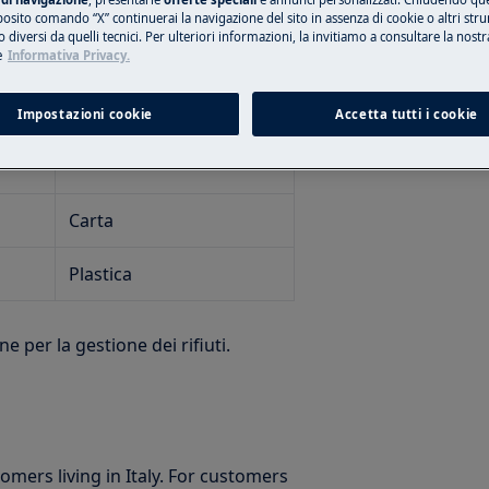
posito comando “X” continuerai la navigazione del sito in assenza di cookie o altri str
e
 diversi da quelli tecnici. Per ulteriori informazioni, la invitiamo a consultare la nostr
Indicazioni per la
e
Informativa Privacy.
Raccolta (*)
Impostazioni cookie
Accetta tutti i cookie
Carta
Carta
Plastica
e per la gestione dei rifiuti.
omers living in Italy. For customers