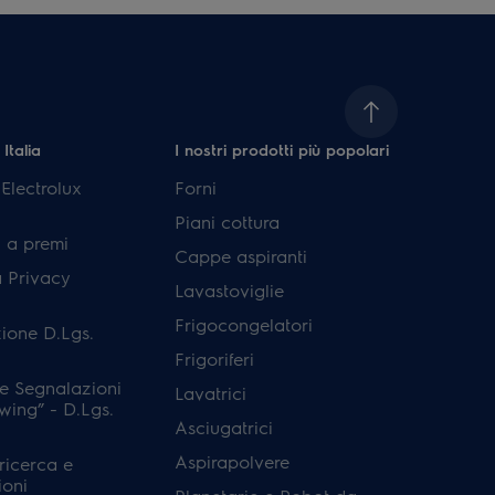
 Italia
I nostri prodotti più popolari
lectrolux
Forni
Piani cottura
 a premi
Cappe aspiranti
a Privacy
Lavastoviglie
Frigocongelatori
ione D.Lgs.
Frigoriferi
e Segnalazioni
Lavatrici
wing” - D.Lgs.
Asciugatrici
Aspirapolvere
 ricerca e
ioni