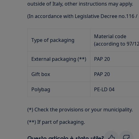
outside of Italy, other instructions may apply.
(In accordance with Legislative Decree no.116 /
Material code
Type of packaging
(according to 97/1
External packaging (**)
PAP 20
Gift box
PAP 20
Polybag
PE-LD 04
(*) Check the provisions or your municipality.
(**) If part of packaging.
Questo articolo è stato utile?