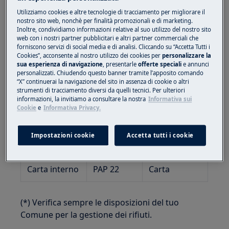
Codice
Utilizziamo cookies e altre tecnologie di tracciamento per migliorare il
Materiale
Indicazioni
nostro sito web, nonchè per finalità promozionali e di marketing.
Tipologia di
Inoltre, condividiamo informazioni relative al suo utilizzo del nostro sito
(da
per la
imballaggio
web con i nostri partner pubblicitari e altri partner commerciali che
Decisione
Raccolta (*)
forniscono servizi di social media e di analisi. Cliccando su “Accetta Tutti i
97/129/CE)
Cookies”, acconsente al nostro utilizzo dei cookies per
personalizzare la
sua esperienza di navigazione
, presentarle
offerte speciali
e annunci
personalizzati. Chiudendo questo banner tramite l’apposito comando
Imballo
“X” continuerai la navigazione del sito in assenza di cookie o altri
strumenti di tracciamento diversi da quelli tecnici. Per ulteriori
esterno
PAP 20
Carta
informazioni, la invitiamo a consultare la nostra
Informativa sui
prodotto (**)
Cookie
e
Informativa Privacy.
Imballo
Impostazioni cookie
Accetta tutti i cookie
PE-LD04
Plastica
esterno
Carta interno
PAP 22
Carta
(*) Verifica sempre le disposizioni del tuo
Comune per la gestione dei rifiuti.