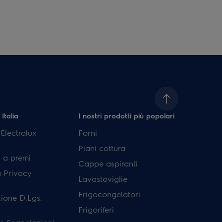
 Italia
I nostri prodotti più popolari
lectrolux
Forni
Piani cottura
 a premi
Cappe aspiranti
a Privacy
Lavastoviglie
Frigocongelatori
ione D.Lgs.
Frigoriferi