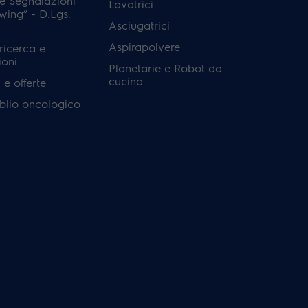
e Segnalazioni
Lavatrici
wing” - D.Lgs.
Asciugatrici
Aspirapolvere
 ricerca e
ioni
Planetarie e Robot da
cucina
e offerte
'oblio oncologico