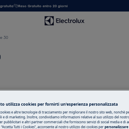
gratuita
Reso Gratuito entro 20 giorni
le 30
0
ai consumatori che vivono in Italia.
to utilizza cookies per fornirti un'esperienza personalizzata
trebbero essere applicabili.
cookies e altre tecnologie di tracciamento per migliorare il nostro sito web, nonchè per
 e di marketing. Inoltre, condividiamo informazioni relative al suo utilizzo del nostr
er pubblicitari e altri partner commerciali che forniscono servizi di social media e di an
 “Accetta Tutti i Cookies”, acconsente al nostro utilizzo dei cookies per
personalizzare 