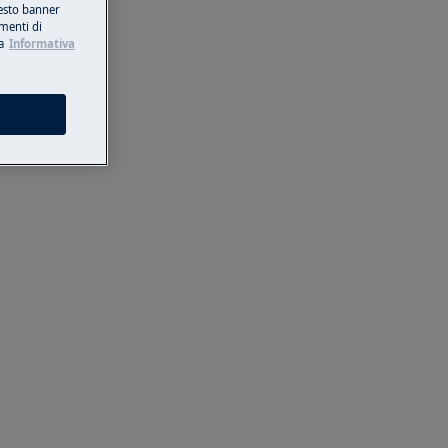
esto banner
umenti di
a
Informativa