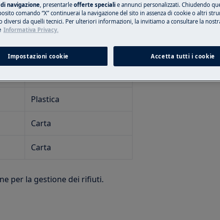
di navigazione
, presentarle
offerte speciali
e annunci personalizzati. Chiudendo qu
posito comando “X” continuerai la navigazione del sito in assenza di cookie o altri str
e
Indicazioni per la
 diversi da quelli tecnici. Per ulteriori informazioni, la invitiamo a consultare la nostr
e
Informativa Privacy.
Raccolta (*)
Impostazioni cookie
Accetta tutti i cookie
Carta
Plastica
Carta
Carta
e per la gestione dei rifiuti.