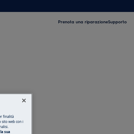
Prenota una riparazione
Supporto
 finalità
o sito web con i
alisi.
la sua