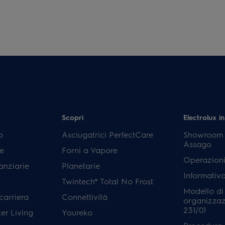
Scopri
Electrolux in
p
Asciugatrici PerfectCare
Showroom E
Assago
e
Forni a Vapore
Operazioni
anziarie
Planetarie
Informativ
Twintech® Total No Frost
Modello di
carriera
Connettività
organizzaz
231/01
er Living
Youreko