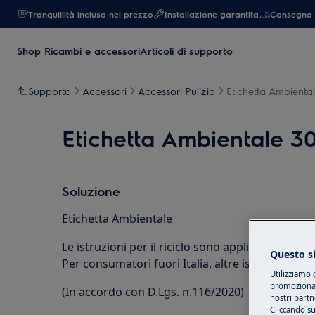
Tranquillità inclusa nel prezzo
Installazione garantita
Consegna 
Shop Ricambi e accessori
Articoli di supporto
Supporto
Accessori
Accessori Pulizia
Etichetta Ambienta
Etichetta Ambientale 3
Soluzione
Etichetta Ambientale
Le istruzioni per il riciclo sono applicabili solo 
Questo si
Per consumatori fuori Italia, altre istruzioni po
Utilizziamo 
promozionali
(In accordo con D.Lgs. n.116/2020)
nostri partn
Cliccando su