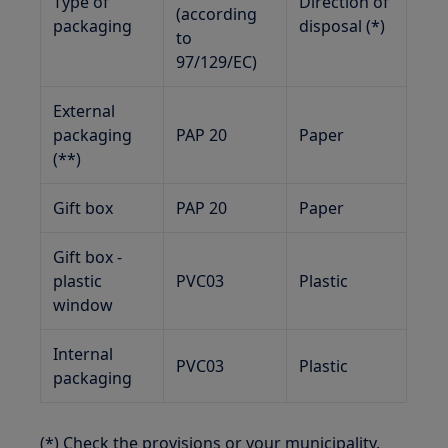
Type of
Direction of
(according
packaging
disposal (*)
to
97/129/EC)
External
packaging
PAP 20
Paper
(**)
Gift box
PAP 20
Paper
Gift box -
plastic
PVC03
Plastic
window
Internal
PVC03
Plastic
packaging
(*) Check the provisions or your municipality.