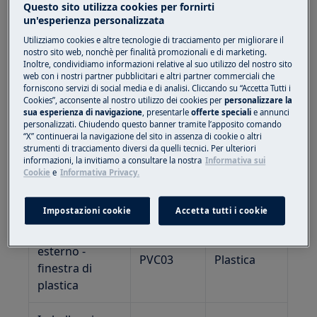
Questo sito utilizza cookies per fornirti
Codice
un'esperienza personalizzata
Materiale
Indicazioni
Tipologia di
Utilizziamo cookies e altre tecnologie di tracciamento per migliorare il
(da
per la
imballaggio
nostro sito web, nonchè per finalità promozionali e di marketing.
Decisione
Raccolta (*)
Inoltre, condividiamo informazioni relative al suo utilizzo del nostro sito
web con i nostri partner pubblicitari e altri partner commerciali che
97/129/CE)
forniscono servizi di social media e di analisi. Cliccando su “Accetta Tutti i
Cookies”, acconsente al nostro utilizzo dei cookies per
personalizzare la
Imballo
sua esperienza di navigazione
, presentarle
offerte speciali
e annunci
personalizzati. Chiudendo questo banner tramite l’apposito comando
esterno
PAP 20
Carta
“X” continuerai la navigazione del sito in assenza di cookie o altri
prodotto (**)
strumenti di tracciamento diversi da quelli tecnici. Per ulteriori
informazioni, la invitiamo a consultare la nostra
Informativa sui
Cookie
e
Informativa Privacy.
Imballo
PAP 20
Carta
esterno
Impostazioni cookie
Accetta tutti i cookie
Imballo
esterno -
PVC03
Plastica
finestra di
plastica