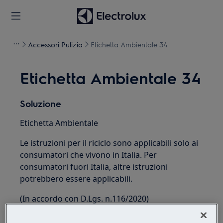
Accessori Pulizia
Etichetta Ambientale 34
Etichetta Ambientale 34
Soluzione
Etichetta Ambientale
Le istruzioni per il riciclo sono applicabili solo ai
consumatori che vivono in Italia. Per
consumatori fuori Italia, altre istruzioni
potrebbero essere applicabili.
(In accordo con D.Lgs. n.116/2020)