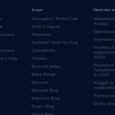
Scopri
Electrolux in
p
Asciugatrici PerfectCare
Showroom E
Assago
e
Forni a Vapore
Operazioni
anziarie
Planetarie
Informativ
Twintech® Total No Frost
Modello di
carriera
Connettività
organizzaz
231/01
er Living
Youreko
Procedura 
Dura nel tempo
“whistleblo
Black Range
24/2023
Discover
Progetti di
collaboraz
Discover Blog
Promozioni 
Induction Blog
Diritto all
Dryers Blog
Steam Blog