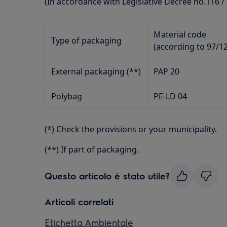
(In accordance with Legislative Decree no.116 /
Material code
Type of packaging
(according to 97/1
External packaging (**)
PAP 20
Polybag
PE-LD 04
(*) Check the provisions or your municipality.
(**) If part of packaging.
Questo articolo è stato utile?
Articoli correlati
Etichetta Ambientale