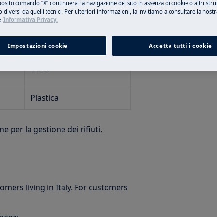
posito comando “X” continuerai la navigazione del sito in assenza di cookie o altri str
 diversi da quelli tecnici. Per ulteriori informazioni, la invitiamo a consultare la nostr
e
e
Informativa Privacy.
Indicazioni per la
Raccolta (*)
Impostazioni cookie
Accetta tutti i cookie
Carta
Plastica
e per la gestione dei rifiuti.
omers living in Italy. For customers