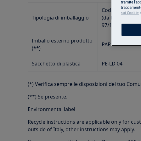
tramite l’ap
tracciamento
Codice Material
sui Cookie
Tipologia di imballaggio
(da Decisione
97/129/CE)
Imballo esterno prodotto
PAP 20
(**)
Sacchetto di plastica
PE-LD 04
(*) Verifica sempre le disposizioni del tuo Comun
(**) Se presente.
Environmental label
Recycle instructions are applicable only for cust
outside of Italy, other instructions may apply.