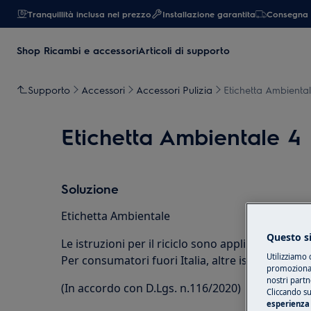
Tranquillità inclusa nel prezzo
Installazione garantita
Consegna 
Shop Ricambi e accessori
Articoli di supporto
Supporto
Accessori
Accessori Pulizia
Etichetta Ambienta
Etichetta Ambientale 4
Soluzione
Etichetta Ambientale
Questo si
Le istruzioni per il riciclo sono applicabili solo 
Utilizziamo 
Per consumatori fuori Italia, altre istruzioni po
promozionali
nostri partn
(In accordo con D.Lgs. n.116/2020)
Cliccando su
esperienza 