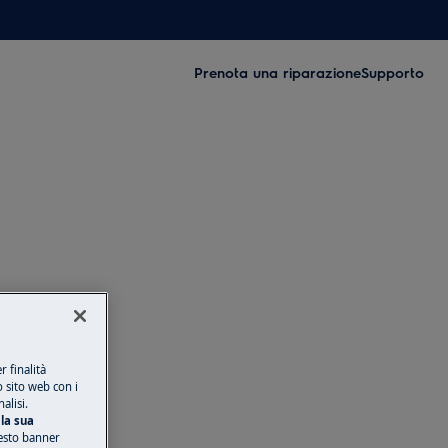
Prenota una riparazione
Supporto
 finalità
o sito web con i
alisi.
la sua
esto banner