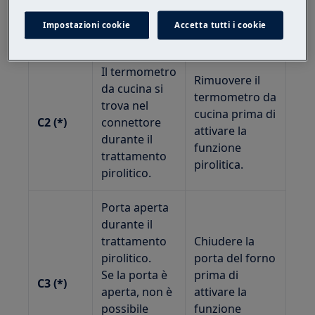
attivare la
funzione
Impostazioni cookie
Accetta tutti i cookie
pirolitica.
Il termometro
Rimuovere il
da cucina si
termometro da
trova nel
cucina prima di
C2 (*)
connettore
attivare la
durante il
funzione
trattamento
pirolitica.
pirolitico.
Porta aperta
durante il
trattamento
Chiudere la
pirolitico.
porta del forno
Se la porta è
prima di
C3 (*)
aperta, non è
attivare la
possibile
funzione