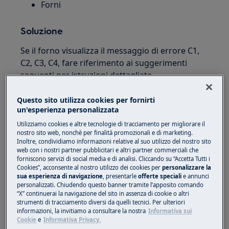
Forni
Soluzione
Se il forno visualizza il messaggio di errore C1,
C2, C3, C4, fare riferimento ai suggerimenti
seguenti per istruzioni dettagliate.
Questo sito utilizza cookies per fornirti
CODICE
RISOLUZIONE
un'esperienza personalizzata
DESCRIZIONE
DISPLAY
DEI PROBLEMI
Utilizziamo cookies e altre tecnologie di tracciamento per migliorare il
nostro sito web, nonchè per finalità promozionali e di marketing.
Inoltre, condividiamo informazioni relative al suo utilizzo del nostro sito
Rimuovere le
web con i nostri partner pubblicitari e altri partner commerciali che
guide
forniscono servizi di social media e di analisi. Cliccando su “Accetta Tutti i
Cookies”, acconsente al nostro utilizzo dei cookies per
personalizzare la
telescopiche e
Guide
sua esperienza di navigazione
, presentarle
offerte speciali
e annunci
tutti gli
personalizzati. Chiudendo questo banner tramite l’apposito comando
telescopiche
accessori dal
“X” continuerai la navigazione del sito in assenza di cookie o altri
C1 (*)
durante il
strumenti di tracciamento diversi da quelli tecnici. Per ulteriori
vano del forno
informazioni, la invitiamo a consultare la nostra
Informativa sui
trattamento
prima di
Cookie
e
Informativa Privacy.
pirolitico.